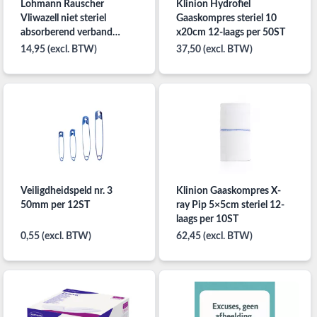
Lohmann Rauscher
Klinion Hydrofiel
Vliwazell niet steriel
Gaaskompres steriel 10
absorberend verband
x20cm 12-laags per 50ST
10x20cm per 25ST
14,95 (excl. BTW)
37,50 (excl. BTW)
Veiligdheidspeld nr. 3
Klinion Gaaskompres X-
50mm per 12ST
ray Pip 5×5cm steriel 12-
laags per 10ST
0,55 (excl. BTW)
62,45 (excl. BTW)