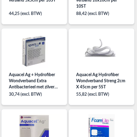
verband 5x5cm per 10ST
verband 10x10cm per
10ST
44,25 (excl. BTW)
88,42 (excl. BTW)
Aquacel Ag + Hydrofiber
Aquacel Ag Hydrofiber
Wondverband Extra
Wondverband Streng 2cm
Antibacterieel met zilver
X 45cm per 5ST
5cm x 5cm per 10ST
30,74 (excl. BTW)
55,82 (excl. BTW)