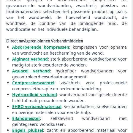
geavanceerde wondverbanden, zwachtels, pleisters en
fixatiematerialen: selecteer het passende product op basis
van het wondbeeld, de hoeveelheid wondvocht, de
wondfase, de conditie van de omliggende huid, de
wondlocatie en het individuele behandelplan.
Direct navigeren binnen Verbandmiddelen
Absorberende kompressen
: kompressen voor opname
van wondvocht en bescherming van de wond.
Alginaat verband
: sterk absorberend wondverband voor
matig tot sterk exsuderende wonden.
Aquacel verband
: hydrofiber wondverbanden voor
gecontroleerd exsudaatmanagement.
Compressiezwachtel
: zwachtels voor professionele
compressietherapie en oedeembehandeling.
Hydrocolloïd verband
: wondverband voor geselecteerde
licht tot matig exsuderende wonden.
EHBO verbandmateriaal
: verbandkoffers, snelverbanden
en overige materialen voor eerste hulp.
Eilandpleister
: zelfklevend wondverband met
geïntegreerd wondkussen.
Engels pluksel
: zacht en absorberend materiaal voor