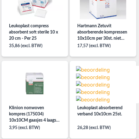
Leukoplast compress
Hartmann Zetuvit
absorbent soft sterile 10 x
absorberende kompressen
20 cm - Per 25
10x10cm per 30st. niet
steriel.
35,86 (excl. BTW)
17,57 (excl. BTW)
Klinion nonwoven
Leukoplast absorberend
kompres (175034)
verband 10x10cm 25st.
10x10CM gaasjes 4 laags
per 100ST. niet steriel
3,95 (excl. BTW)
26,28 (excl. BTW)