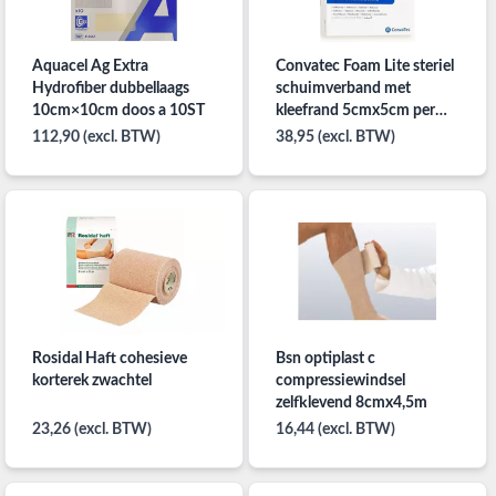
Aquacel Ag Extra
Convatec Foam Lite steriel
Hydrofiber dubbellaags
schuimverband met
10cm×10cm doos a 10ST
kleefrand 5cmx5cm per
10ST
112,90 (excl. BTW)
38,95 (excl. BTW)
Rosidal Haft cohesieve
Bsn optiplast c
korterek zwachtel
compressiewindsel
zelfklevend 8cmx4,5m
23,26 (excl. BTW)
16,44 (excl. BTW)