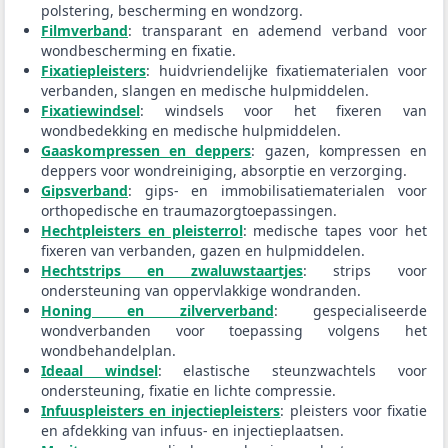
polstering, bescherming en wondzorg.
Filmverband
: transparant en ademend verband voor
wondbescherming en fixatie.
Fixatiepleisters
: huidvriendelijke fixatiematerialen voor
verbanden, slangen en medische hulpmiddelen.
Fixatiewindsel
: windsels voor het fixeren van
wondbedekking en medische hulpmiddelen.
Gaaskompressen en deppers
: gazen, kompressen en
deppers voor wondreiniging, absorptie en verzorging.
Gipsverband
: gips- en immobilisatiematerialen voor
orthopedische en traumazorgtoepassingen.
Hechtpleisters en pleisterrol
: medische tapes voor het
fixeren van verbanden, gazen en hulpmiddelen.
Hechtstrips en zwaluwstaartjes
: strips voor
ondersteuning van oppervlakkige wondranden.
Honing en zilververband
: gespecialiseerde
wondverbanden voor toepassing volgens het
wondbehandelplan.
Ideaal windsel
: elastische steunzwachtels voor
ondersteuning, fixatie en lichte compressie.
Infuuspleisters en injectiepleisters
: pleisters voor fixatie
en afdekking van infuus- en injectieplaatsen.