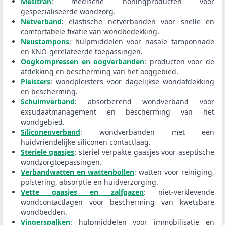
Mesitran
: medische honingproducten voor
gespecialiseerde wondzorg.
Netverband
: elastische netverbanden voor snelle en
comfortabele fixatie van wondbedekking.
Neustampons
: hulpmiddelen voor nasale tamponnade
en KNO-gerelateerde toepassingen.
Oogkompressen en oogverbanden
: producten voor de
afdekking en bescherming van het ooggebied.
Pleisters
: wondpleisters voor dagelijkse wondafdekking
en bescherming.
Schuimverband
: absorberend wondverband voor
exsudaatmanagement en bescherming van het
wondgebied.
Siliconenverband
: wondverbanden met een
huidvriendelijke siliconen contactlaag.
Steriele gaasjes
: steriel verpakte gaasjes voor aseptische
wondzorgtoepassingen.
Verbandwatten en wattenbollen
: watten voor reiniging,
polstering, absorptie en huidverzorging.
Vette gaasjes en zalfgazen
: niet-verklevende
wondcontactlagen voor bescherming van kwetsbare
wondbedden.
Vingerspalken
: hulpmiddelen voor immobilisatie en