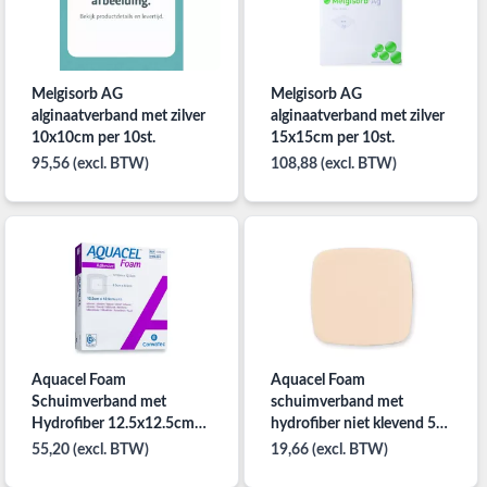
Melgisorb AG
Melgisorb AG
alginaatverband met zilver
alginaatverband met zilver
10x10cm per 10st.
15x15cm per 10st.
95,56 (excl. BTW)
108,88 (excl. BTW)
Aquacel Foam
Aquacel Foam
Schuimverband met
schuimverband met
Hydrofiber 12.5x12.5cm
hydrofiber niet klevend 5 X
per 10ST
5 CM steriel per 10ST
55,20 (excl. BTW)
19,66 (excl. BTW)