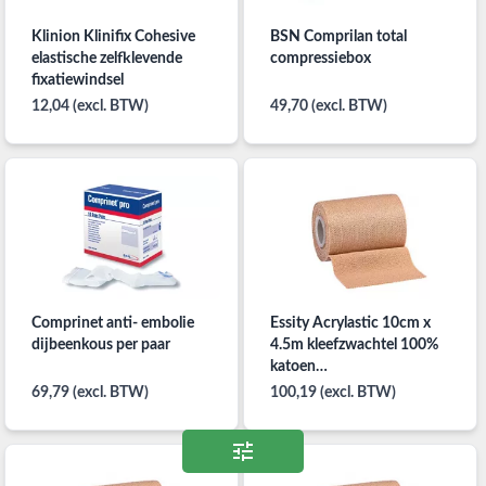
Klinion Klinifix Cohesive
BSN Comprilan total
elastische zelfklevende
compressiebox
fixatiewindsel
12,04 (excl. BTW)
49,70 (excl. BTW)
Comprinet anti- embolie
Essity Acrylastic 10cm x
dijbeenkous per paar
4.5m kleefzwachtel 100%
katoen
compressiezwachtel per
69,79 (excl. BTW)
100,19 (excl. BTW)
5st