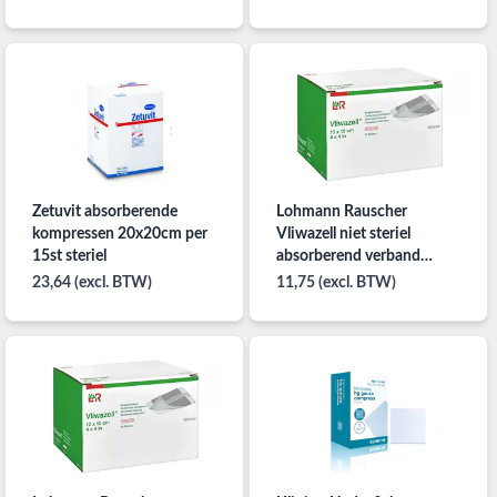
Zetuvit absorberende
Lohmann Rauscher
kompressen 20x20cm per
Vliwazell niet steriel
15st steriel
absorberend verband
10x10cm per 25ST
23,64 (excl. BTW)
11,75 (excl. BTW)