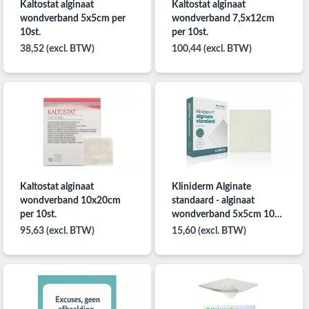
Kaltostat alginaat
Kaltostat alginaat
wondverband 5x5cm per
wondverband 7,5x12cm
10st.
per 10st.
38,52 (excl. BTW)
100,44 (excl. BTW)
Kaltostat alginaat
Kliniderm Alginate
wondverband 10x20cm
standaard - alginaat
per 10st.
wondverband 5x5cm 10
stuks
95,63 (excl. BTW)
15,60 (excl. BTW)