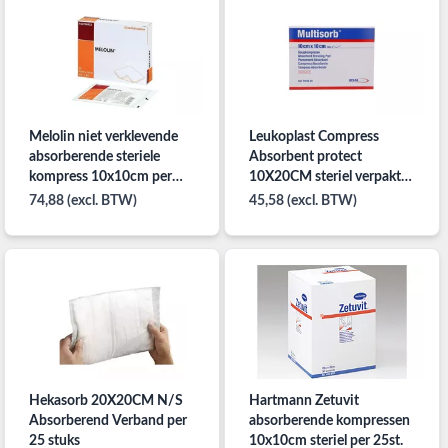
Melolin niet verklevende
Leukoplast Compress
absorberende steriele
Absorbent protect
kompress 10x10cm per
10X20CM steriel verpakt
100st.
(50 stuks)
74,88 (excl. BTW)
45,58 (excl. BTW)
Hekasorb 20X20CM N/S
Hartmann Zetuvit
Absorberend Verband per
absorberende kompressen
25 stuks
10x10cm steriel per 25st.