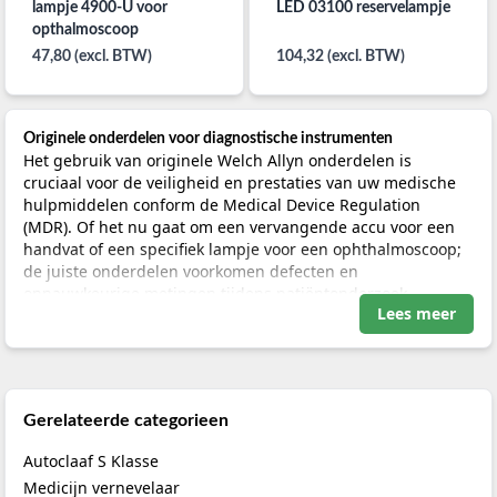
lampje 4900-U voor
LED 03100 reservelampje
opthalmoscoop
47,80 (excl. BTW)
104,32 (excl. BTW)
Originele onderdelen voor diagnostische instrumenten
Het gebruik van originele Welch Allyn onderdelen is
cruciaal voor de veiligheid en prestaties van uw medische
hulpmiddelen conform de Medical Device Regulation
(MDR). Of het nu gaat om een vervangende accu voor een
handvat of een specifiek lampje voor een ophthalmoscoop;
de juiste onderdelen voorkomen defecten en
onnauwkeurige metingen tijdens patiëntonderzoek.
Lees meer
Binnen ons assortiment vindt u onderdelen voor de meest
gebruikte Welch Allyn series. Denk hierbij aan de 3.5V
diagnostische sets, de Connex-serie monitoringsystemen
en de bekende handmatige en digitale bloeddrukmeters.
Gerelateerde categorieen
Het tijdig vervangen van slijtagegevoelige onderdelen
verlengt de levensduur van uw investering aanzienlijk.
Autoclaaf S Klasse
Medicijn vernevelaar
Accu’s, lampjes en manchetten