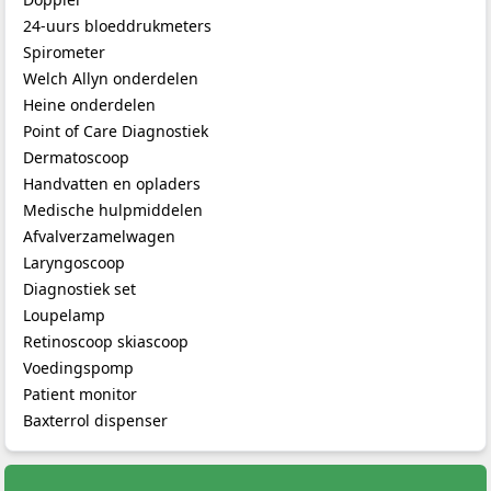
algemene selectie
medische hulpmiddelen
.
24-uurs bloeddrukmeters
Spirometer
Heeft u hulp nodig bij het identificeren van het juiste
artikelnummer op basis van de explosietekening van uw
Welch Allyn onderdelen
apparaat? Ons team heeft diepgaande kennis van de Welch
Heine onderdelen
Allyn catalogus en helpt u graag bij het vinden van het
Point of Care Diagnostiek
exacte onderdeel dat u nodig heeft om uw apparatuur weer
Dermatoscoop
operationeel te krijgen.
Handvatten en opladers
Medische hulpmiddelen
Afvalverzamelwagen
Laryngoscoop
Diagnostiek set
Loupelamp
Retinoscoop skiascoop
Voedingspomp
Patient monitor
Baxterrol dispenser