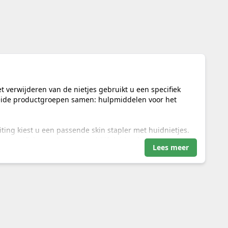
t verwijderen van de nietjes gebruikt u een specifiek
beide productgroepen samen: hulpmiddelen voor het
ing kiest u een passende skin stapler met huidnietjes.
e specifieke productpagina blijft leidend voor
Lees meer
Belangrijke keuzecriteria
l geladen nietjes, productuitvoering, steriliteit en
 productinstructie.
t de stapler, afmetingen, materiaal en verpakking.