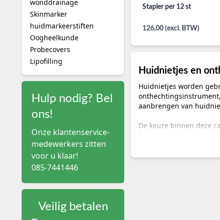
wonddrainage
Stapler per 12 st
Skinmarker
huidmarkeerstiften
126,00 (excl. BTW)
Oogheelkunde
Probecovers
Lipofilling
Huidnietjes en ont
Huidnietjes worden gebru
onthechtingsinstrument,
Hulp nodig? Bel
aanbrengen van huidniet
ons!
De keuze binnen deze ca
Onze klantenservice-
Voor het verwijderen van
medewerkers zitten
compatibiliteit, sterilit
voor u klaar!
Welke producten vi
085-7441446
Productgroep
Ins
Skin stapler
bij
Veilig betalen
Nie
Huidnietjes