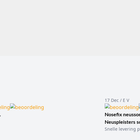
dsluitingssysteem.
trument voor het gecontroleerd verwijderen
Geschiktheid voor 
 huidnietjes.
disposable of herb
chtdraad: verschillende wondsluitingsmethoden
d zijn verschillende methoden voor wondsluiting. Deze categorie is
aalden en specifieke typen chirurgisch hechtmateriaal is de categ
ode passend is, wordt bepaald door de behandelaar op basis van
n en geldende professionele richtlijnen. Deze categoriepagina h
behandeladvies.
het aanbrengen van huidnietjes
 hulpmiddel waarmee huidnietjes kunnen worden aangebracht. Er zi
meldt onder meer of een stapler steriel is verpakt en hoeveel niet
17 Dec / E V
er niet uitsluitend op basis van de productnaam. Controleer altijd 
.
Nosefix neusson
ant. Gebruik een stapler uitsluitend volgens de gebruiksinstructie
Neuspleisters 
Snelle levering p
en agravetang of staple remover