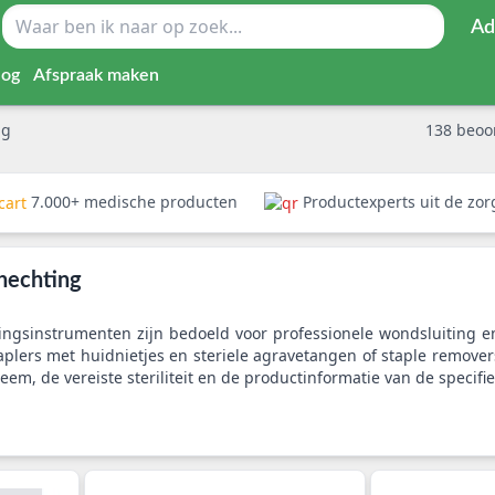
Ad
log
Afspraak maken
ng
138
beoo
7.000+ medische producten
Productexperts uit de zo
thechting
ingsinstrumenten zijn bedoeld voor professionele wondsluiting en
staplers met huidnietjes en steriele agravetangen of staple remov
eem, de vereiste steriliteit en de productinformatie van de specifie