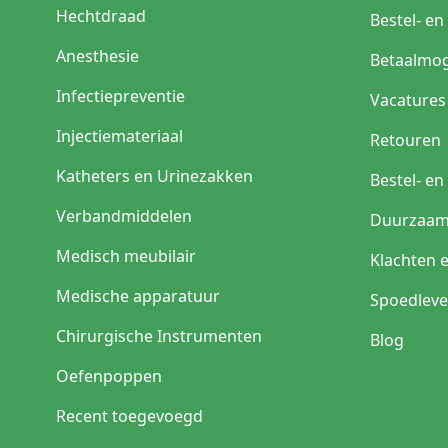
Hechtdraad
Bestel- e
Anesthesie
Betaalmog
Infectiepreventie
Vacatures
Injectiemateriaal
Retouren
Katheters en Urinezakken
Bestel- e
Verbandmiddelen
Duurzaam
Medisch meubilair
Klachten 
Medische apparatuur
Spoedleve
Chirurgische Instrumenten
Blog
Oefenpoppen
Recent toegevoegd