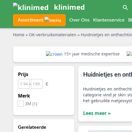
klinimed
Assortiment
Over Ons
Klantenservice
B
Home
»
OK-verbruiksmaterialen
»
Huidnietjes en onthechti
15+ jaar medische expertise
Prijs
Huidnietjes en on
-
Huidnietjes en onthecht
categorie vind je skin 
Merk
het gebruikte nietjessyst
3M (1)
Lees meer »
Gerelateerde