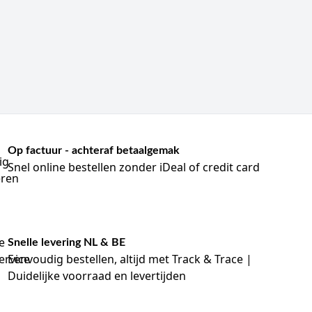
t. Dit wordt vaak aangeduid als agravetang,
ontroleerd verwijderen van huidnietjes.
hikbaar. Controleer vóór gebruik of de gekozen remover
compatibiliteit, wondstatus of het moment van verwijderen
remover voor onthechting.
p elkaar aansluiten.
Op factuur - achteraf betaalgemak
ruik.
Snel online bestellen zonder iDeal of credit card
eventuele specifieke systeemkenmerken.
l.
an bevoegde zorgprofessionals.
Snelle levering NL & BE
Eenvoudig bestellen, altijd met Track & Trace |
rumenten voor onthechting. Controleer vooraf of er
ervolgzorg. Let bovendien op de verpakkingseenheden,
Duidelijke voorraad en levertijden