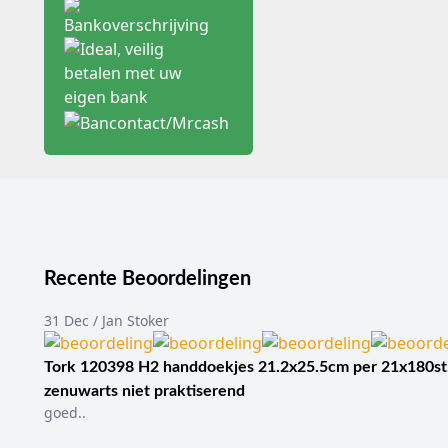
won
Agravetang of staple
Ins
remover
van
Huidnietjes of he
Huidnietjes en hechtdraa
Voor hechtdraad, hechtn
Welke wondsluitingsmeth
het beoogde behandelpla
geeft geen individueel 
Skin stapler voor 
Recente Beoordelingen
Een skin stapler is een
De productinformatie ver
31 Dec / Jan Stoker
Vergelijk een skin stapl
Tork 120398 H2 handdoekjes 21.2x25.5cm per 21x180st
informatie van de fabrik
praktijk.
zenuwarts niet praktiserend
goed..
Onthechting met e