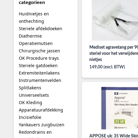
categorieen
Huidnietjes en
onthechting
Steriele afdekdoeken
Diathermie
Operatiemutsen
Mediset agravetang per 90
Chirurgische jassen
steriel voor het verwijder
OK Procedure trays
nietjes
Steriele gatdoeken
149,00 (excl. BTW)
Extremiteitenlakens
Instrumentenvelden
Splitlakens
Universeelsets
OK Kleding
Apparatuurafdekking
Incisiefolie
Yankauers zuigbuizen
Redondrains en
APPOSE ulc 35 Wide Ski