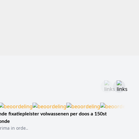
het aanwezige nietjestype, steriele uitvoering en
ruikbare toepassing.
 gericht op huidnietjes, skin staplers en onthechting.
orie
hechtdraad
relevanter.
 de wond, de locatie, de spanning op de wondranden,
elpt u bij het onderscheiden van productgroepen, maar
jn verschillende uitvoeringen en systemen beschikbaar.
jes deze bevat.
het type nietjessysteem, de productuitvoering en de
de fixatiepleister volwassenen per doos a 150st
s en binnen de werkwijze van uw zorginstelling of
sonde
rima in orde..