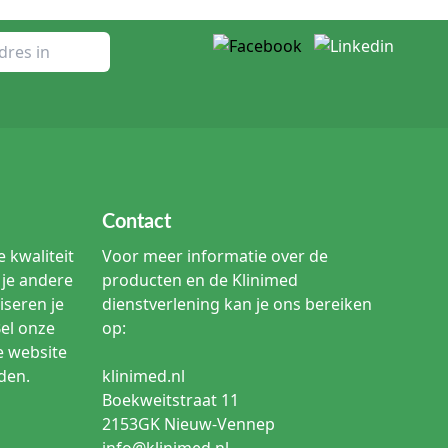
tpagina voor gegevens zoals steriliteit, aantallen,
avetang, ook staple remover of nietjesverwijderaar
ie richt zich op skin staplers, huidnietjes en
chtdraad.
Contact
 kwaliteit
Voor meer informatie over de
je andere
producten en de Klinimed
ast op de steriliteitsstatus, de verpakkingseenheid en de
iseren je
dienstverlening kan je ons bereiken
Bel onze
op:
e website
ies en verpakking van het speci
den.
klinimed.nl
Boekweitstraat 11
2153GK Nieuw-Vennep
info@klinimed.nl