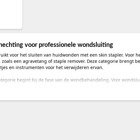
hechting voor professionele wondsluiting
ikt voor het sluiten van huidwonden met een skin stapler. Voor he
 zoals een agravetang of staple remover. Deze categorie brengt 
jes en instrumenten voor het verwijderen ervan.
tegorie begint bij de fase van de wondbehandeling. Voor wondsluit
 aanwezige nietjes kiest u een geschikt onthechtingsinstrument. D
eit, afmetingen, aantal nietjes en verpakkingseenheid.
ndt u binnen huidnietjes en onthechting?
Functie
trument voor het aanbrengen van huidnietjes
Type systeem, aanta
 wondsluiting.
gebruik volgens de
tjes die worden gebruikt binnen een geschikt
Compatibiliteit me