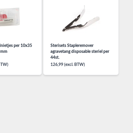
dnietjes per 10x35
Sterisets Stapleremover
,9mm
agravetang disposable steriel per
44st.
 BTW)
126,99 (excl. BTW)