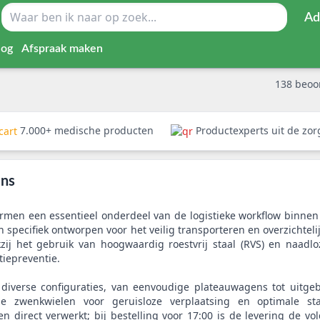
Ad
log
Afspraak maken
138
beoo
7.000+ medische producten
Productexperts uit de zo
ens
en een essentieel onderdeel van de logistieke workflow binnen 
n specifiek ontworpen voor het veilig transporteren en overzichte
nkzij het gebruik van hoogwaardig roestvrij staal (RVS) en naa
tiepreventie.
diverse configuraties, van eenvoudige plateauwagens tot uitg
 zwenkwielen voor geruisloze verplaatsing en optimale stabi
 direct verwerkt; bij bestelling voor 17:00 is de levering de vo