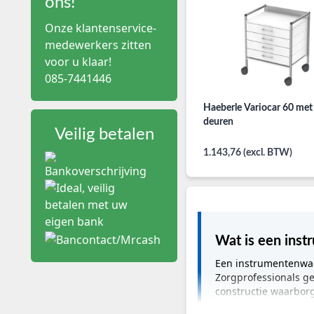
ons!
Onze klantenservice-
medewerkers zitten
voor u klaar!
085-7441446
Haeberle Variocar 60 met 2
deuren
Veilig betalen
1.143,76 (excl. BTW)
Wat is een ins
Een instrumentenwag
Zorgprofessionals g
constructie waarbor
ziekenhuisprotocolle