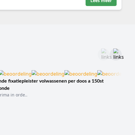
Lees meer
ialen waarmee gewerkt wordt. Instrumentenwagens moeten
chemische resistentie. De keuze voor RVS 304 of RVS 316
rkomen. Bovendien minimaliseert een naadloos gelast frame
or maximale gladheid.
wee met reminrichting.
ing van afvallend instrumentarium.
 reinigbaarheid.
de fixatiepleister volwassenen per doos a 150st
zware instrumentensets.
sonde
rima in orde..
procedures.
orging.
opslagruimten.
d nodig zijn.