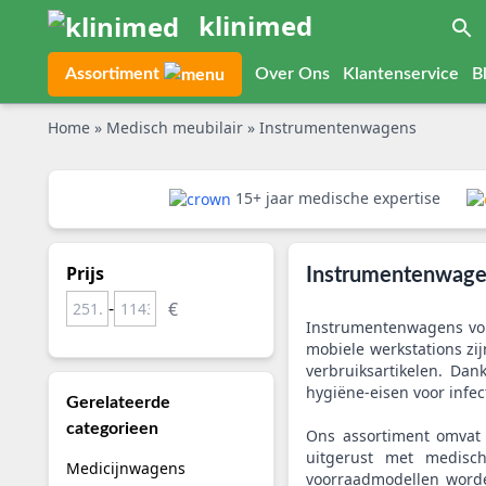
klinimed
Assortiment
Over Ons
Klantenservice
B
Home
»
Medisch meubilair
»
Instrumentenwagens
15+ jaar medische expertise
Prijs
Instrumentenwag
-
Instrumentenwagens vorm
mobiele werkstations zij
verbruiksartikelen. Da
hygiëne-eisen voor infec
Gerelateerde
categorieen
Ons assortiment omvat 
uitgerust met medische
Medicijnwagens
voorraadmodellen worden