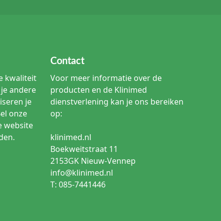
osiebestendigheid. RVS 316 bevat molybdeen, wat extra
en waar zeer agressieve chemische reiniging of zoute
Contact
reiniging van de loopvlakken dezelfde
 kwaliteit
Voor meer informatie over de
mische inwerking zonder uit te drogen of te barsten.
je andere
producten en de Klinimed
iseren je
dienstverlening kan je ons bereiken
van speciale lagers die bestand zijn tegen de hoge
es of neem contact op voor advies over wasbare
Bel onze
op:
e website
den.
klinimed.nl
istoffen van het blad glijden tijdens transport. Voor
Boekweitstraat 11
eiligheid zonder de werkruimte te beperken.
2153GK Nieuw-Vennep
tatische) wielen. Dit voorkomt de opbouw van statische
info@klinimed.nl
ronische apparatuur wordt gewerkt.
T: 085-7441446