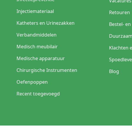
Vacatures
Een productexpert ui
wielkeuze. Voor ruim
Injectiemateriaal
Retouren
instrumentarium te m
vertonen en vormen ee
Katheters en Urinezakken
Bestel- e
Verbandmiddelen
Duurzaam
Medisch meubilair
Klachten 
Medische apparatuur
Spoedleve
Chirurgische Instrumenten
Blog
Oefenpoppen
Recent toegevoegd