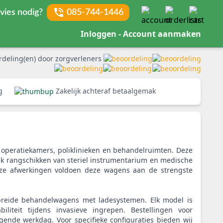
vies nodig?
085-744-1446
Inloggen - Account aanmaken
rdeling(en) door zorgverleners
rg
Zakelijk achteraf betaalgemak
operatiekamers, poliklinieken en behandelruimten. Deze
lijk rangschikken van steriel instrumentarium en medische
dloze afwerkingen voldoen deze wagens aan de strengste
ebreide behandelwagens met ladesystemen. Elk model is
liteit tijdens invasieve ingrepen. Bestellingen voor
lgende werkdag. Voor specifieke configuraties bieden wij