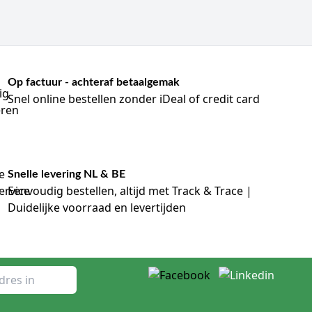
s aanzienlijk.
belasting voor het personeel.
che handelingen.
Total Cost of Ownership.
Op factuur - achteraf betaalgemak
paciteit.
Snel online bestellen zonder iDeal of credit card
60 cm).
den en deuren.
Snelle levering NL & BE
op alcohol- of chloorbasis).
Eenvoudig bestellen, altijd met Track & Trace |
oleigenschappen te behouden.
 voorkomen.
Duidelijke voorraad en levertijden
ndeling.
 normen voor medisch meubilair.
kdag geleverd.
ng of specialisme.
linische ruimten.