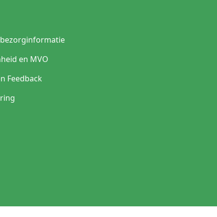
t de zorg adviseert: Let bij de keuze van een instrumentenwagen n
tes met veel drempels of oneffenheden zijn grotere wielen (100-12
inimaliseren. Zorg daarnaast dat de wagen naadloos gelast is; g
n risico voor bacteriële contaminatie.
n bezorginformatie
heid en MVO
en Feedback
ring