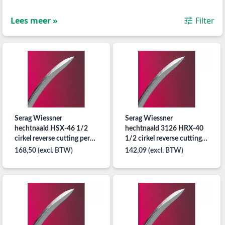
Lees meer »
Filter
Serag Wiessner
Serag Wiessner
hechtnaald HSX-46 1/2
hechtnaald 3126 HRX-40
cirkel reverse cutting per
1/2 cirkel reverse cutting
48st.
40mm per 48st..
168,50 (excl. BTW)
142,09 (excl. BTW)