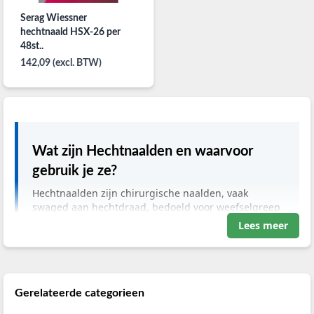
Serag Wiessner
hechtnaald HSX-26 per
48st..
142,09 (excl. BTW)
Wat zijn Hechtnaalden en waarvoor
gebruik je ze?
Hechtnaalden zijn chirurgische naalden, vaak
swaged aan hechtdraad, bedoeld voor weefselgreep
en veilige wondsluiting. Jij kiest tussen
Lees meer
atraumatische rondpuntsnaalden en cutting of
reverse‑cutting naalden op basis van weefsel (fascie,
huid, mucosa) om hemostase te ondersteunen en
septum‑of draadreacties te minimaliseren;
documenteer gebruikte combinatie en lotnummer in
Gerelateerde categorieen
het operatiedossier.