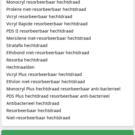
Monocryl resorbeerbaar hechtdraad
Prolene niet-resorbeerbaar hechtdraad
Hechtnaalden voor professioneel medisch
Vicryl resorbeerbaar hechtdraad
Vicryl Rapide resorbeerbaar hechtdraad
gebruik
PDS II resorbeerbaar hechtdraad
Hechtnaalden worden gecategoriseerd op puntvorm,
Mersilene niet-resorbeerbaar hechtdraad
kromming en afmeting. Puntvormen omvatten
Stratafix hechtdraad
rondpunt/taper (voor zacht weefsel zoals darm), cutting
(voor huid), en reverse cutting (verkleint het risico op
Ethibond niet-resorbeerbaar hechtdraad
draadinscheuring bij huidnaald). Kroming (1/4, 3/8, 1/2
Resorba hechtdraad
cirkel) bepaalt toegangshoek in diepe of moeilijk bereikbare
Hechtnaalden
gebieden.
Vicryl Plus resorbeerbaar hechtdraad
Ethilon niet-resorbeerbaar hechtdraad
Swaged naalden (atraumatisch) hebben hechtdraad direct
vastgelast, wat weefselschade reduceert en handling
Monocryl Plus hechtdraad resorbeerbaar anti-bacterieel
vergemakkelijkt. Gescheiden needles met oog (threaded)
PDS Plus hechtdraad resorbeerbaar anti-bacterieel
gebruik je zelden in moderne chirurgie vanwege grotere
Antibacterieel hechtdraad
weefselschade en verhoogde operatie‑tijd.
Resorbeerbaar hechtdraad
Niet-resorbeerbaar hechtdraad
Kenmerken van ons assortiment
Punttypen:
rondpunt (taper), cutting, reverse cutting,
tapercut.