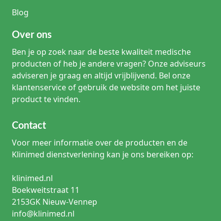
Wat is een voedingspomp set?
Blog
Een voedingspomp set is een toedieningssysteem dat een
voedingsverpakking, voedingspomp en voedingssonde met
elkaar verbindt. De exacte onderdelen en aansluitingen
Over ons
verschillen per product en pompsysteem.
Ben je op zoek naar de beste kwaliteit medische
producten of heb je andere vragen? Onze adviseurs
Past iedere pompset op iedere voedingspomp?
Nee. Voedingspomp sets kunnen merkspecifiek of
adviseren je graag en altijd vrijblijvend. Bel onze
modelgebonden zijn. Controleer altijd op de productpagina
klantenservice of gebruik de website om het juiste
en in de handleiding of de set compatibel is met de
product te vinden.
gebruikte voedingspomp.
Waarom is de aansluiting belangrijk bij een pompset?
Contact
De aansluiting moet passen bij zowel het pompsysteem als
de sonde en andere onderdelen van het enterale
Voor meer informatie over de producten en de
voedingssysteem. Een onjuiste of niet-compatibele
Klinimed dienstverlening kan je ons bereiken op:
aansluiting kan leiden tot lekkage, onderbreking van de
voeding of een onveilige verbinding.
klinimed.nl
Boekweitstraat 11
Wat is het verschil tussen een voedingspomp set en een ENFit-
2153GK Nieuw-Vennep
voedingsspuit?
Een voedingspomp set is bedoeld voor toediening via een
info@klinimed.nl
voedingspomp. Een ENFit-voedingsspuit heeft een andere