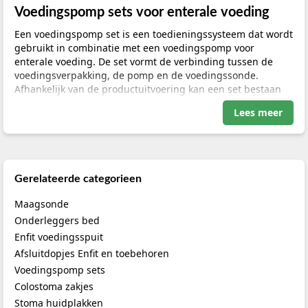
Voedingspomp sets voor enterale voeding
Een voedingspomp set is een toedieningssysteem dat wordt
gebruikt in combinatie met een voedingspomp voor
enterale voeding. De set vormt de verbinding tussen de
voedingsverpakking, de pomp en de voedingssonde.
Afhankelijk van de productuitvoering kan een set bestaan
uit onder meer een pompslang, voedingsconnector en
Lees meer
aansluitpunten die bij een specifiek pompsysteem horen.
Deze categorie helpt u bij het vergelijken van
voedingspomp sets en gerelateerde toebehoren, zoals
mobiele sets, draagoplossingen en frames. De juiste keuze
Gerelateerde categorieen
hangt af van het gebruikte pompmerk en -type, de
voorgeschreven voedingsroute, de benodigde aansluiting
Maagsonde
en het individuele voedingsplan.
Onderleggers bed
Enfit voedingsspuit
Gebruik uitsluitend producten die compatibel zijn met het
Afsluitdopjes Enfit en toebehoren
aanwezige voedingspompsysteem en de voorgeschreven
sonde. Raadpleeg vóór bestelling altijd de productpagina,
Voedingspomp sets
de handleiding van de voedingspomp en het lokale
Colostoma zakjes
protocol. De productpagina is leidend voor de exacte
Stoma huidplakken