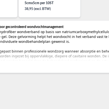
5cmx5cm per 10ST
38,95 (excl. BTW)
voor gecontroleerd wondvochtmanagement
hydrofiber wondverband op basis van natriumcarboxymethylcellulo
e gel. Deze gelvorming helpt het wondvocht in het verband vast t
individuele wondbehandelplan gewenst is.
egepast binnen professionele wondzorg wanneer absorptie en behee
orden ingezet bij oppervlakkige, diepere of cavitaire wonden. De 
and worden bepaald door de behandelend professional en de actu
rtiment wondbedekkingen, gaasjes, fixatiematerialen en andere pro
e
verbandmiddelen
.
vezels
quacel zijn ontworpen om wondvocht op te nemen en daarbij een gel
and gericht op absorptie in combinatie met aanpassing aan het won
 in korte tijd veranderen in exsudaatniveau, omvang, diepte, geur