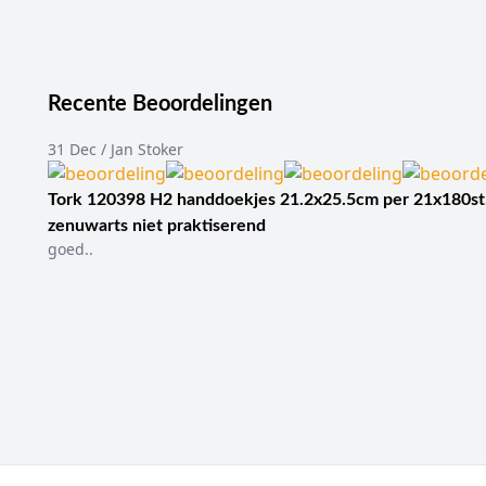
Bij de selectie van Aqua
de behandeldoelen en de
Hoeveelheid wondvo
het verband.
Recente Beoordelingen
Wondvorm en -diept
ribbonuitvoering pass
31 Dec / Jan Stoker
Wondranden en omli
Secundaire fixatie:
be
Tork 120398 H2 handdoekjes 21.2x25.5cm per 21x180st
exsudaatniveau.
zenuwarts niet praktiserend
Antimicrobiële strate
goed..
wondzorgbeleid.
Verbandwisselfreque
behandelplan.
Toepassing binnen profess
Aquacel kan, afhankelijk
Voorbeelden zijn decubi
brandwonden. Bij elk wo
In de ziekenhuiszorg ka
thuiszorg wordt de wond