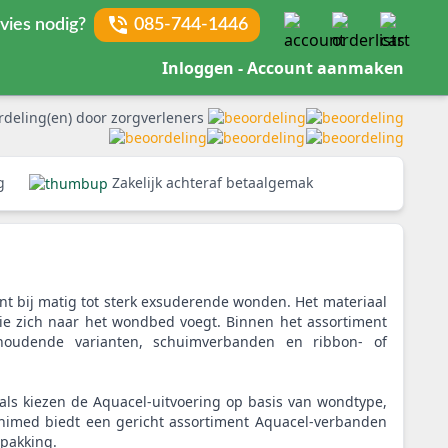
vies nodig?
085-744-1446
Inloggen - Account aanmaken
rdeling(en) door zorgverleners
rg
Zakelijk achteraf betaalgemak
 bij matig tot sterk exsuderende wonden. Het materiaal
die zich naar het wondbed voegt. Binnen het assortiment
verhoudende varianten, schuimverbanden en ribbon- of
ls kiezen de Aquacel-uitvoering op basis van wondtype,
nimed biedt een gericht assortiment Aquacel-verbanden
rpakking.