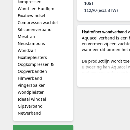
kompressen
10ST
Wond- en Huidlijm
112,90 (excl. BTW)
Fixatiewindsel
Compressiezwachtel
Siliconenverband
Hydrofiber wondverband 
Mesitran
Aquacel verband is een 
Neustampons
en vormen zij een zacht
wanneer dit binnen het 
Wondzalf
Fixatiepleisters
De productlijn wordt to
Oogkompressen &
uitvoering kan Aquacel w
Oogverbanden
met een secundair verb
Filmverband
Voor het volledige asso
Vingerspalken
bovenliggende categori
Wondpleister
Ideaal windsel
De werking van hydrofiber
Gipsverband
De hydrofibervezels in A
Netverband
gaaskompres is het verb
essentieel: een wond kan