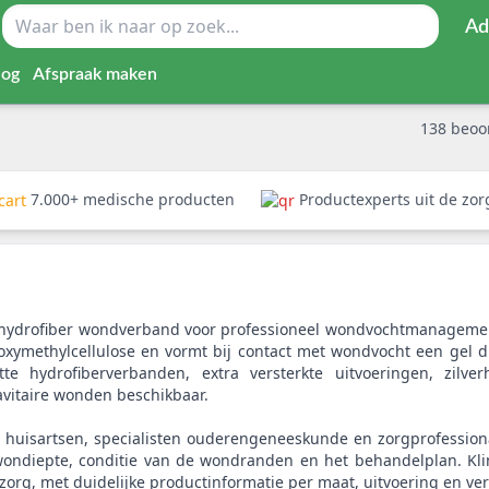
Ad
log
Afspraak maken
138
beoo
7.000+ medische producten
Productexperts uit de zo
 hydrofiber wondverband voor professioneel wondvochtmanagement
oxymethylcellulose en vormt bij contact met wondvocht een gel 
tte hydrofiberverbanden, extra versterkte uitvoeringen, zil
vitaire wonden beschikbaar.
huisartsen, specialisten ouderengeneeskunde en zorgprofessiona
wondiepte, conditie van de wondranden en het behandelplan. Kli
zorg, met duidelijke productinformatie per maat, uitvoering en ve