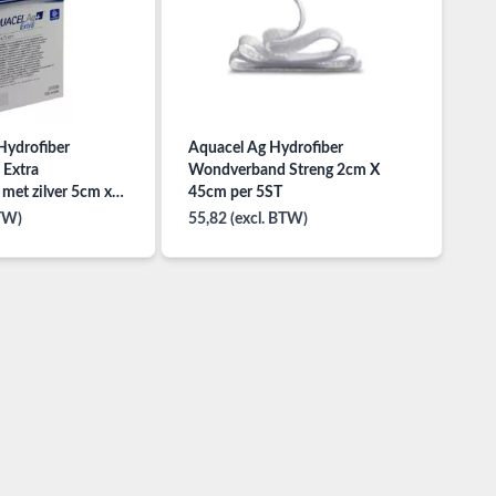
Hydrofiber
Aquacel Ag Hydrofiber
Extra
Wondverband Streng 2cm X
 met zilver 5cm x
45cm per 5ST
BTW)
55,82 (excl. BTW)