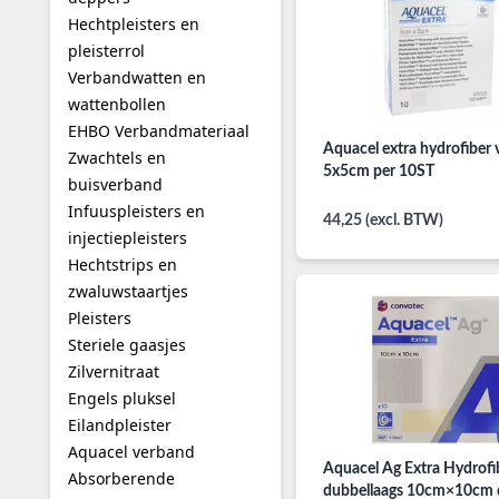
Hechtpleisters en
pleisterrol
Verbandwatten en
wattenbollen
EHBO Verbandmateriaal
Aquacel extra hydrofiber
Zwachtels en
5x5cm per 10ST
buisverband
Infuuspleisters en
44,25 (excl. BTW)
injectiepleisters
Hechtstrips en
zwaluwstaartjes
Pleisters
Steriele gaasjes
Zilvernitraat
Engels pluksel
Eilandpleister
Aquacel verband
Aquacel Ag Extra Hydrofi
Absorberende
dubbellaags 10cm×10cm 