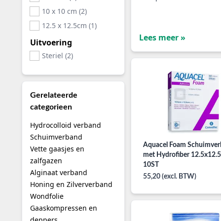
10 x 10 cm (2)
12.5 x 12.5cm (1)
Lees meer »
Uitvoering
Steriel (2)
Gerelateerde
categorieen
Hydrocolloid verband
Schuimverband
Aquacel Foam Schuimve
Vette gaasjes en
met Hydrofiber 12.5x12.
zalfgazen
10ST
Alginaat verband
55,20 (excl. BTW)
Honing en Zilververband
Wondfolie
Gaaskompressen en
deppers