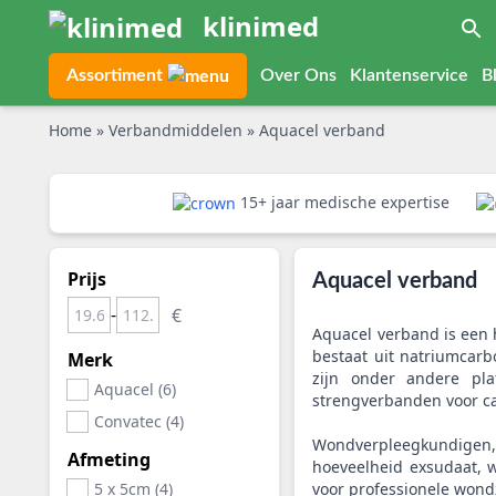
klinimed
Assortiment
Over Ons
Klantenservice
B
Home
»
Verbandmiddelen
»
Aquacel verband
15+ jaar medische expertise
Prijs
Aquacel verband
-
Aquacel verband is een
bestaat uit natriumcarb
Merk
zijn onder andere pla
Aquacel (6)
strengverbanden voor ca
Convatec (4)
Wondverpleegkundigen, 
Afmeting
hoeveelheid exsudaat, 
5 x 5cm (4)
voor professionele wond