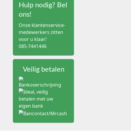
Bij een juiste productk
Hulp nodig? Bel
droge wond, een wond m
zijn. Volg daarom altijd
ons!
Onze klantenservice-
Aquacel uitvoeringen voor
De beschikbare Aquacel-
medewerkers zitten
naam van het verband va
voor u klaar!
085-7441446
Aquacel hydofiber v
Aquacel Extra:
een ve
van het verband gewe
Aquacel Ag:
een zilv
Veilig betalen
lokale antimicrobiël
Aquacel Ag Extra:
com
Aquacel Foam:
een ui
bescherming of demp
Aquacel Ribbon:
een 
Een zilverhoudend verb
oorzaken of systemische
protocol en heroverwee
Keuzecriteria bij Aquacel 