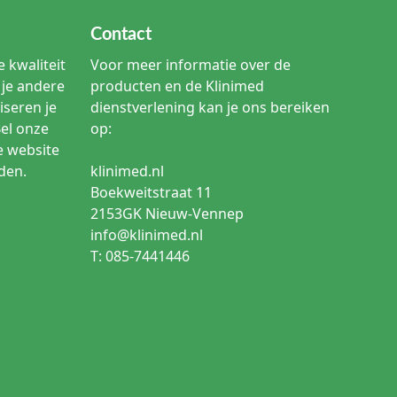
Contact
neemt wondvocht op en vormt daarbij een gel die zich
 kwaliteit
Voor meer informatie over de
je andere
producten en de Klinimed
iseren je
dienstverlening kan je ons bereiken
rwogen wanneer een hogere absorptiebehoefte of extra
Bel onze
op:
instructie.
e website
den.
klinimed.nl
Boekweitstraat 11
oet passen binnen het lokale wondzorgprotocol.
infectie.
2153GK Nieuw-Vennep
info@klinimed.nl
T: 085-7441446
ire wonden, ondermijningen of wondholten. Vul een wond
at, wondstatus, verzadiging van het verband en het