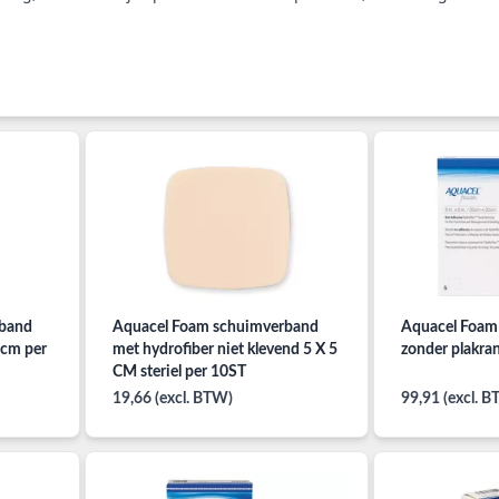
rband
Aquacel Foam schuimverband
Aquacel Foam
5cm per
met hydrofiber niet klevend 5 X 5
zonder plakra
CM steriel per 10ST
19,66 (excl. BTW)
99,91 (excl. 