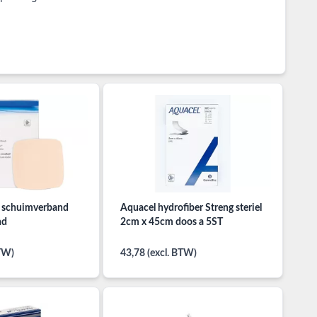
 schuimverband
Aquacel hydrofiber Streng steriel
nd
2cm x 45cm doos a 5ST
BTW)
43,78 (excl. BTW)