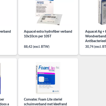
 verband
Aquacel extra hydrofiber verband
Aquacel Ag + 
10x10cm per 10ST
Wondverband 
Antibacterieel
5cm per 10ST
88,42 (excl. BTW)
30,74 (excl. 
ber
Convatec Foam Lite steriel
doos a
schuimverband met kleefrand