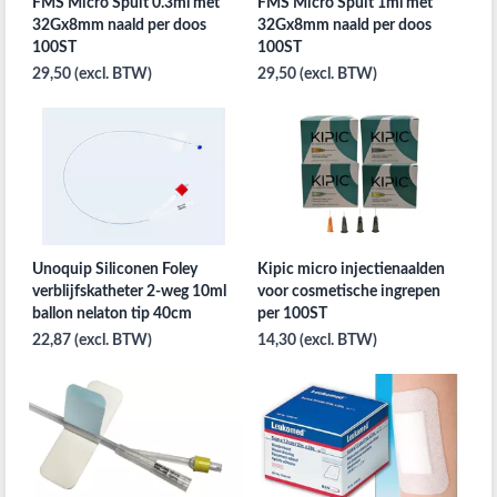
FMS Micro Spuit 0.3ml met
FMS Micro Spuit 1ml met
32Gx8mm naald per doos
32Gx8mm naald per doos
100ST
100ST
29,50 (excl. BTW)
29,50 (excl. BTW)
Unoquip Siliconen Foley
Kipic micro injectienaalden
verblijfskatheter 2-weg 10ml
voor cosmetische ingrepen
ballon nelaton tip 40cm
per 100ST
22,87 (excl. BTW)
14,30 (excl. BTW)