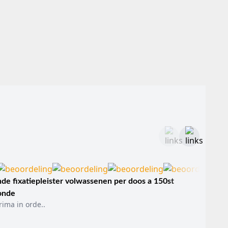
ngen of clips.
 schade.
ezing.
ns de procedure.
de fixatiepleister volwassenen per doos a 150st
onde
rima in orde..
op een goed doorbloed spiergebied.