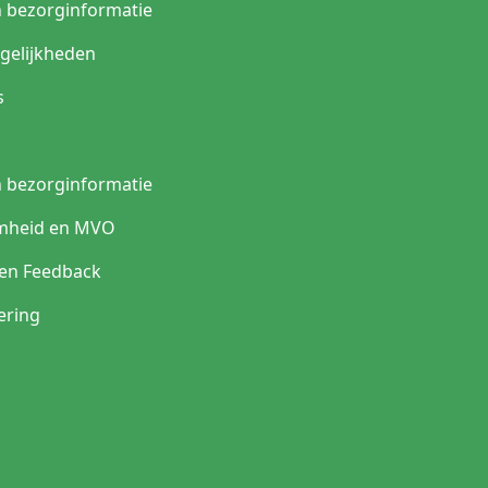
n bezorginformatie
gelijkheden
s
n bezorginformatie
mheid en MVO
 en Feedback
ering