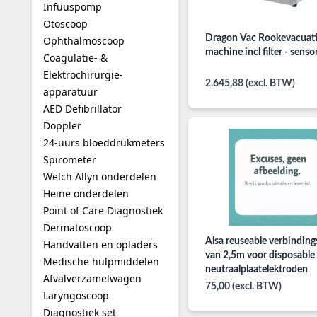
Infuuspomp
Otoscoop
Dragon Vac Rookevacuat
Ophthalmoscoop
machine incl filter - senso
Coagulatie- &
Elektrochirurgie-
2.645,88 (excl. BTW)
apparatuur
AED Defibrillator
Doppler
24-uurs bloeddrukmeters
Spirometer
Welch Allyn onderdelen
Heine onderdelen
Point of Care Diagnostiek
Dermatoscoop
Alsa reuseable verbindin
Handvatten en opladers
van 2,5m voor disposable
Medische hulpmiddelen
neutraalplaatelektroden
Afvalverzamelwagen
75,00 (excl. BTW)
Laryngoscoop
Diagnostiek set