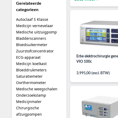
Gerelateerde
categorieen
Autoclaaf S Klasse
Medicijn vernevelaar
Medische uitzuigpomp
Bladderscanners
Bloedsuikermeter
Zuurstofconcentrator
Erbe elektrochirurgie gen
ECG-apparaat
VIO 100c
Medicijn koelkast
Bloeddrukmeters
3.995,00 (excl. BTW)
Saturatiemeter
Oorthermometer
Medische weegschalen
Onderzoekslamp
Medicijnmaler
Chirurgische
afzuigpompen