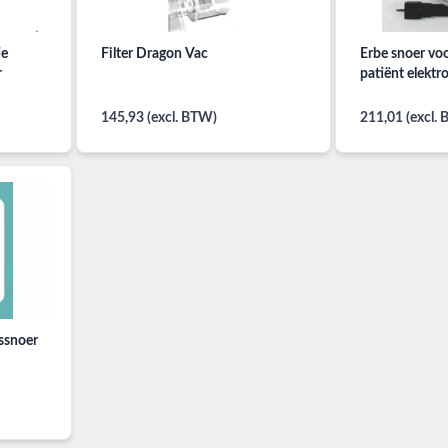
ie
Filter Dragon Vac
Erbe snoer voo
r
patiënt elektr
145,93 (excl. BTW)
211,01 (excl.
gssnoer