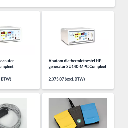
rocauter
Alsatom diathermietoestel HF-
mpleet
generator SU140-MPC Compleet
l. BTW)
2.375,07 (excl. BTW)