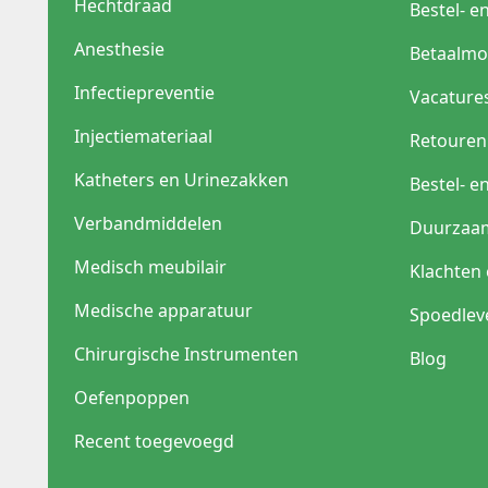
Hechtdraad
Bestel- e
Anesthesie
Betaalmo
Infectiepreventie
Vacature
Injectiemateriaal
Retouren
Katheters en Urinezakken
Bestel- e
Verbandmiddelen
Duurzaa
Medisch meubilair
Klachten
Medische apparatuur
Spoedlev
Chirurgische Instrumenten
Blog
Oefenpoppen
Recent toegevoegd