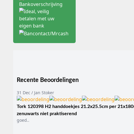
Medische toepassingen en 
Dermatologie:
Verwij
Gynaecologie:
LEEP/L
Algemene chirurgie:
Tandheelkunde:
Gingi
Voordelen voor praktijk en
Effectieve hemostase
Minimale weefseltra
Kortere hersteltijd:
Sc
Gebruiksgemak:
Intu
Maten, varianten en filter
Recente Beoordelingen
U kunt uw keuze baseren
31 Dec / Jan Stoker
Type Systeem
Poliklinische Coagulator
Tork 120398 H2 handdoekjes 21.2x25.5cm per 21x180s
Universele Electrochirur
zenuwarts niet praktiserend
Bipolaire Pincet System
goed..
Gebruiksinstructies en aa
Zorg bij monopolaire 