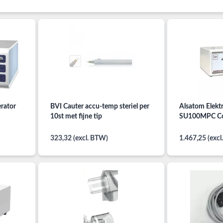
erator
BVI Cauter accu-temp steriel per
Alsatom Elekt
10st met fijne tip
SU100MPC Co
323,32 (excl. BTW)
1.467,25 (exc