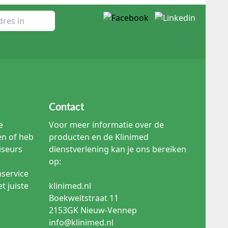
voor de procedure.
e veiligheid van medische apparatuur (IEC 60601-2-2).
et alleen op het apparaat, maar ook op de
ersele adapters kan soms signaalverlies geven. Voor
stick' varianten, die weefseladhesie en
Contact
e
Voor meer informatie over de
en of heb
producten en de Klinimed
Lees meer
iseurs
dienstverlening kan je ons bereiken
op:
nservice
t juiste
klinimed.nl
Boekweitstraat 11
2153GK Nieuw-Vennep
info@klinimed.nl