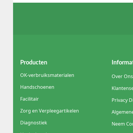
blijft. Raadpleeg altijd
Welke CE-normen gelden vo
Deze apparatuur moet vo
Dit waarborgt dat de lek
Advies van de productsp
Een productexpert uit
compatibiliteit van d
een optimale levensdu
Producten
Informa
koolstofafzetting tij
OK-verbruiksmaterialen
Over Ons
Handschoenen
Klantense
Facilitair
Privacy D
Zorg en Verpleegartikelen
Algemen
Diagnostiek
Neem Con