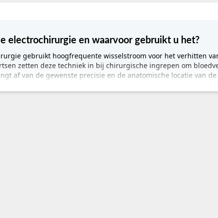
ie electrochirurgie en waarvoor gebruikt u het?
irurgie gebruikt hoogfrequente wisselstroom voor het verhitten va
Artsen zetten deze techniek in bij chirurgische ingrepen om bloed
angt af van de gewenste precisie en de anatomische locatie van de
chirurgie voor professioneel medisch gebruik
ingrepen staat de patiëntveiligheid en de beheersing van de therm
iedt nauwkeurige vermogensinstellingen en geavanceerde veiligh
den en ongewenste weefselreacties te voorkomen.
iment
aire modi:
Veelzijdige instellingen voor zowel diepe coagulatie a
geling:
Nauwkeurige aanpassing van de output in Watt voor consis
Real-time monitoring van de patiënt-elektrode verbinding (REM/
nbod aan herbruikbare en disposable elektroden, pincetten en h
hikt voor zowel de OK-toren als mobiel gebruik in de polikliniek.