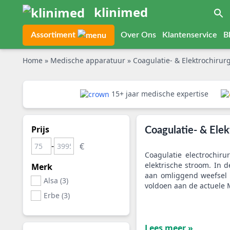
klinimed
Assortiment
Over Ons
Klantenservice
B
Home
»
Medische apparatuur
»
Coagulatie- & Elektrochirur
15+ jaar medische expertise
Prijs
Coagulatie- & Elek
-
Coagulatie electrochiru
elektrische stroom. In
Merk
aan omliggend weefsel t
Alsa (3)
voldoen aan de actuele 
Erbe (3)
Lees meer »