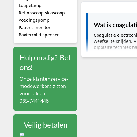
Loupelamp
Retinoscoop skiascoop
Voedingspomp
Wat is coagulat
Patient monitor
Baxterrol dispenser
Coagulatie electroch
weefsel te snijden. 
bipolaire techniek h
Hulp nodig? Bel
Coagulatie Electro
ons!
Bij electrochirurgische 
Onze klantenservice-
coagulatie-apparatuur b
medewerkers zitten
elektrode, om brandwon
voor u klaar!
085-7441446
Kenmerken van ons assort
Monopolaire en bipol
Digitale vermogensre
Veiligheidssensoren:
Veilig betalen
Accessoires:
Breed aa
Compacte units:
Gesc