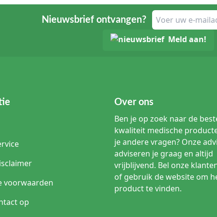
 het protocol van de cardioloog en de fabrikant van het implantaat 
or electrochirurgie apparatuur?
Nieuwsbrief ontvangen?
ldoen aan de MDR (2017/745) en specifieke normen voor elektrisch
stromen binnen veilige limieten blijven en de output consistent is.
Meld aan!
ecialist
 de zorg adviseert: Let bij de aanschaf van een coagulatie-unit ni
e aansluitingen (bijv. 4mm of 8mm stekkers). Het gebruik van univ
ur van uw bipolaire pincetten adviseren wij het gebruik van 'non-
tie
Over ons
dens de procedure minimaliseren.
Ben je op zoek naar de best
kwaliteit medische product
je andere vragen? Onze adv
rvice
adviseren je graag en altijd
isclaimer
vrijblijvend. Bel onze klante
of gebruik de website om he
e voorwaarden
product te vinden.
tact op