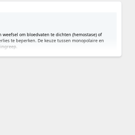
n weefsel om bloedvaten te dichten (hemostase) of
verlies te beperken. De keuze tussen monopolaire en
 ingreep.
ische spreiding centraal. De huidige generatie
eidssystemen, zoals continue bewaking van de neutrale
ls oppervlakkige hemostase.
tente resultaten.
NEM systemen).
andstukken.