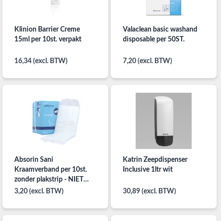
Klinion Barrier Creme
Valaclean basic washand
15ml per 10st. verpakt
disposable per 50ST.
16,34 (excl. BTW)
7,20 (excl. BTW)
Absorin Sani
Katrin Zeepdispenser
Kraamverband per 10st.
Inclusive 1ltr wit
zonder plakstrip - NIET
MEER LEVERBAAR
3,20 (excl. BTW)
30,89 (excl. BTW)