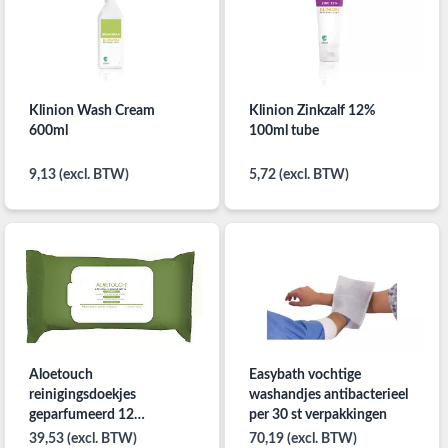
Klinion Wash Cream
Klinion Zinkzalf 12%
600ml
100ml tube
9,13 (excl. BTW)
5,72 (excl. BTW)
Aloetouch
Easybath vochtige
reinigingsdoekjes
washandjes antibacterieel
geparfumeerd 12
per 30 st verpakkingen
verpakkingen
39,53 (excl. BTW)
70,19 (excl. BTW)