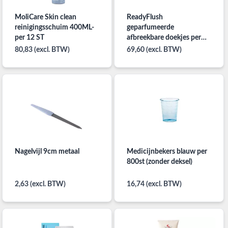
MoliCare Skin clean
ReadyFlush
reinigingsschuim 400ML-
geparfumeerde
per 12 ST
afbreekbare doekjes per
omdoos 24x24st.
80,83 (excl. BTW)
69,60 (excl. BTW)
Nagelvijl 9cm metaal
Medicijnbekers blauw per
800st (zonder deksel)
2,63 (excl. BTW)
16,74 (excl. BTW)