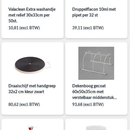
Valaclean Extra washandje
Druppelflacon 10ml met
met relief 30x33cm per
pipet per 32 st
50st.
10,81 (excl. BTW)
39,11 (excl. BTW)
Draaischijf met handgreep
Dekenboog gecoat
32x2 cm kleur zwart
60x50x35cm met
verstelbaar middenstuk
voor het opbergen per
80,62 (excl. BTW)
93,68 (excl. BTW)
stuk.