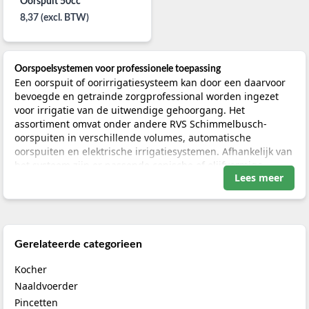
Oorspuit 50cc
8,37 (excl. BTW)
Oorspoelsystemen voor professionele toepassing
Een oorspuit of oorirrigatiesysteem kan door een daarvoor
bevoegde en getrainde zorgprofessional worden ingezet
voor irrigatie van de uitwendige gehoorgang. Het
assortiment omvat onder andere RVS Schimmelbusch-
oorspuiten in verschillende volumes, automatische
oorspuiten en elektrische irrigatiesystemen. Afhankelijk van
het systeem zijn er passende conische of olijfvormige
Lees meer
canules, handvatbevestigingen, glascilinders en slangen
verkrijgbaar.
Bij de keuze zijn de constructie van het systeem, het type
canule, de capaciteit en de beschikbare accessoires van
Gerelateerde categorieen
belang. Controleer altijd of een canule, slang, oortip of
vervangend onderdeel geschikt is voor het specifieke merk
Kocher
en model oorspuit. Gebruik uitsluitend onderdelen die
Naaldvoerder
volgens de productinformatie met elkaar compatibel zijn.
Pincetten