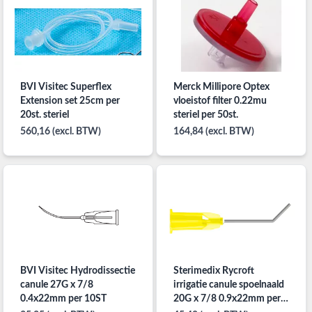
BVI Visitec Superflex
Merck Millipore Optex
Extension set 25cm per
vloeistof filter 0.22mu
20st. steriel
steriel per 50st.
560,16 (excl. BTW)
164,84 (excl. BTW)
BVI Visitec Hydrodissectie
Sterimedix Rycroft
canule 27G x 7/8
irrigatie canule spoelnaald
0.4x22mm per 10ST
20G x 7/8 0.9x22mm per