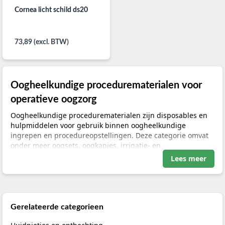
Cornea licht schild ds20
73,89 (excl. BTW)
Oogheelkundige procedurematerialen voor
operatieve oogzorg
Oogheelkundige procedurematerialen zijn disposables en
hulpmiddelen voor gebruik binnen oogheelkundige
ingrepen en procedureopstellingen. Deze categorie omvat
onder meer oogsets, oogkapjes, irrigatie- en
hydrodissectiecanules, irrigating vectis, cystotomen, cortex
Lees meer
extractors, absorptiesticks, instrumentwipes, vloeistoffilters
en specifieke hulpmiddelen voor oogheelkundige
procedures.
Deze subcategorie helpt u bij het vergelijken van
Gerelateerde categorieen
producttypen binnen de oogheelkundige procedurezorg.