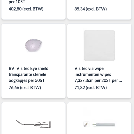
per 10ST
402,80 (excl. BTW)
85,34 (excl. BTW)
BVI Visitec Eye shield
Visitec visiwipe
transparante steriele
instrumenten wipes
oogkapjes per 50ST
7,3x7,3cm per 20ST per ST
verpakt
76,66 (excl. BTW)
71,82 (excl. BTW)