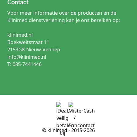
Zijn oogheelkundige canules onderling uitwisselbaar?
Contact
Nee. Canules kunnen verschillen in onder meer gauge,
Voor meer informatie over de producten en de
lengte, opening, aantal poorten en ontwerp. Selecteer
daarom altijd op basis van de exacte productspecificaties
Klinimed dienstverlening kan je ons bereiken op:
en de beoogde toepassing.
klinimed.nl
Boekweitstraat 11
2153GK Nieuw-Vennep
info@klinimed.nl
T: 085-7441446
© klinimed - 2015-2026