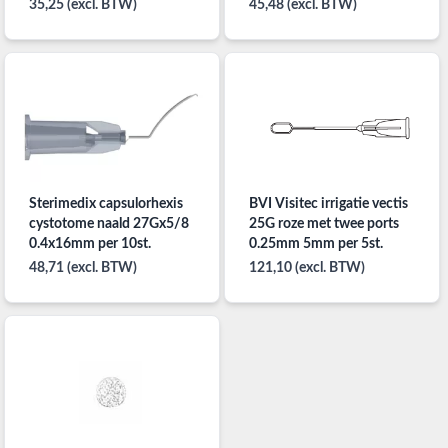
10st. steriel
35,25 (excl. BTW)
45,48 (excl. BTW)
Sterimedix capsulorhexis
BVI Visitec irrigatie vectis
cystotome naald 27Gx5/8
25G roze met twee ports
0.4x16mm per 10st.
0.25mm 5mm per 5st.
48,71 (excl. BTW)
121,10 (excl. BTW)