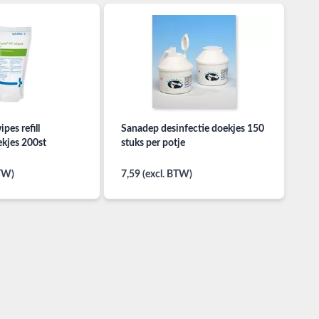
pes refill
Sanadep desinfectie doekjes 150
ekjes 200st
stuks per potje
BTW)
7,59 (excl. BTW)