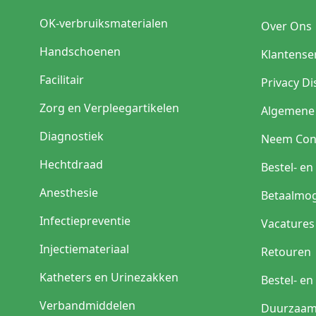
Type
OK-verbruiksmaterialen
Over Ons
Steriel alcoholdoekje
Handschoenen
Klantense
Niet-steriel alcoholdoe
Facilitair
Privacy Di
Prep pad
Zorg en Verpleegartikelen
Algemene
Grote desinfectiewipe
Diagnostiek
Neem Con
Softpack of
dispenserdoekjes
Hechtdraad
Bestel- e
Alcoholvrije wipe
Anesthesie
Betaalmog
Welke alcoholdoek
Infectiepreventie
Vacatures
Injectiemateriaal
Retouren
Situati
Katheters en Urinezakken
Bestel- e
Voor injectie of vaccina
Verbandmiddelen
Duurzaam