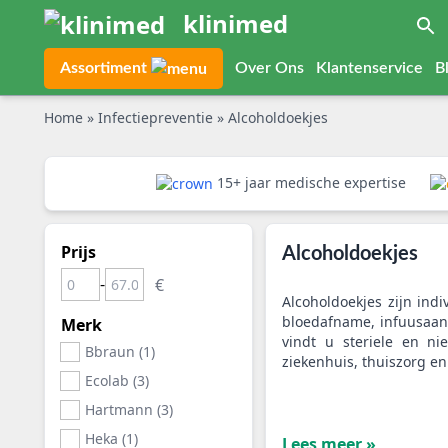
klinimed
Assortiment
Over Ons
Klantenservice
B
Home
»
Infectiepreventie
»
Alcoholdoekjes
15+ jaar medische expertise
Prijs
Alcoholdoekjes
-
Alcoholdoekjes zijn indi
bloedafname, infuusaanl
Merk
vindt u steriele en nie
Bbraun (1)
ziekenhuis, thuiszorg 
Ecolab (3)
Hartmann (3)
Heka (1)
Lees meer »