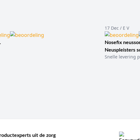
s, huisartsenpraktijk, thuiszorg, laboratorium, verpleeghuis, klini
ele alcoholdoekjes, niet-steriele alcoholdoekjes, desinfectiedoekje
n:
B. Braun, Hartmann, Heka, Schülke, Ecolab, Bode
ekjes?
17 Dec / E V
sche reinigings- en desinfectiedoekjes die zijn bevochtigd met al
verlagen van de microbiële belasting op intacte huid vóór een med
.
Nosefix neusson
jes die direct klaar zijn voor gebruik.
Neuspleisters 
Snelle levering p
llen verschillende uitvoeringen, van kleine prep pads voor injecti
en. Daardoor is de keuze niet alleen afhankelijk van het merk, maa
e alcoholdoekjes?
ebruikt wanneer snelle desinfectie nodig is vóór een handeling of
ecties, bloedafname, infuusaanleg en vaccinaties. Ook worden alcoh
ddelen en contactoppervlakken.
langrijk om onderscheid te maken tussen gebruik op intacte huid e
che reiniging, maar niet bedoeld voor open wonden of slijmvliezen
ategorie beter te begrijpen.
roductexperts uit de zorg