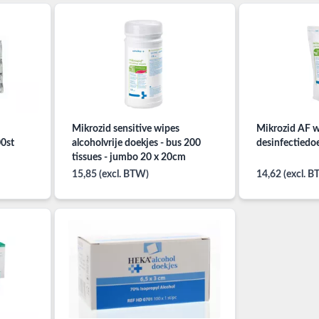
Mikrozid sensitive wipes
Mikrozid AF wi
0st
alcoholvrije doekjes - bus 200
desinfectiedo
tissues - jumbo 20 x 20cm
15,85 (excl. BTW)
14,62 (excl. 