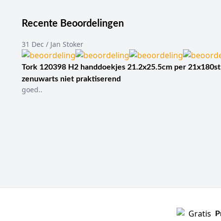
Zorgsetting:
ziekenhui
Subcategorieën:
steri
Recente Beoordelingen
Veelgebruikte merke
Wat zijn alcoholdo
31 Dec / Jan Stoker
Alcoholdoekjes zijn medi
vooral ingezet voor het 
Tork 120398 H2 handdoekjes 21.2x25.5cm per 21x180st
individueel verpakte doek
zenuwarts niet praktiserend
goed..
Binnen deze categorie va
apparatuur en oppervlakk
gebruiksfrequentie.
Wanneer gebruik j
Alcoholdoekjes worden g
huiddesinfectie vóór inj
kleine medische hulpmi
In de praktijk is het be
huiddesinfectie en medis
als zoekmachine om de c
P