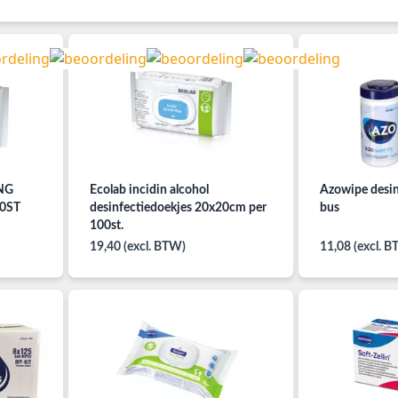
 NG
Ecolab incidin alcohol
Azowipe desin
00ST
desinfectiedoekjes 20x20cm per
bus
100st.
19,40 (excl. BTW)
11,08 (excl. 