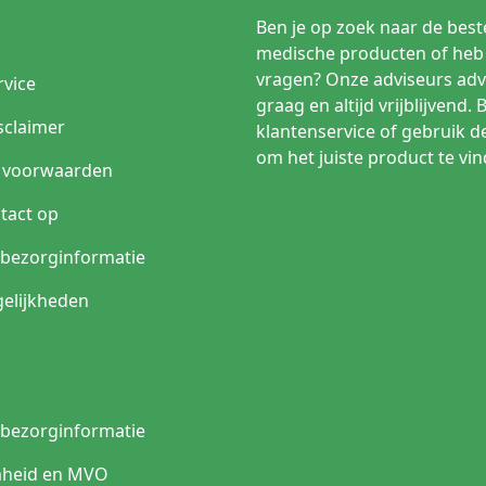
Belangrijkste eigenschap
Ben je op zoek naar de beste
Individueel verpakt voor hygiënisch en proceduregericht
medische producten of heb 
gebruik
vragen? Onze adviseurs adv
rvice
kje
Praktisch en vaak voordelig bij algemene reiniging
graag en altijd vrijblijvend. 
sclaimer
klantenservice of gebruik d
Klein formaat voor snelle lokale huiddesinfectie
om het juiste product te vin
 voorwaarden
Meer oppervlak per doekje
tact op
Handig bij frequent gebruik
n bezorginformatie
Alternatief voor specifieke gevoelige toepassingen
elijkheden
jes passen bij jouw toepassing?
e
Veelgekozen type
n bezorginformatie
tie
Steriel individueel verpakt alcoholdoekje
heid en MVO