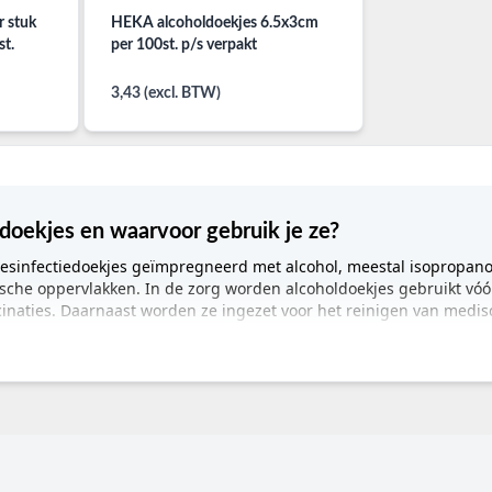
r stuk
HEKA alcoholdoekjes 6.5x3cm
st.
per 100st. p/s verpakt
3,43 (excl. BTW)
ldoekjes en waarvoor gebruik je ze?
desinfectiedoekjes geïmpregneerd met alcohol, meestal isopropanol
sche oppervlakken. In de zorg worden alcoholdoekjes gebruikt vóó
inaties. Daarnaast worden ze ingezet voor het reinigen van medis
rmatie
kjes
fectie, reiniging van medische apparatuur, snelle oppervlaktedesi
undigen, huisartsen, praktijkondersteuners, laboranten, thuiszo