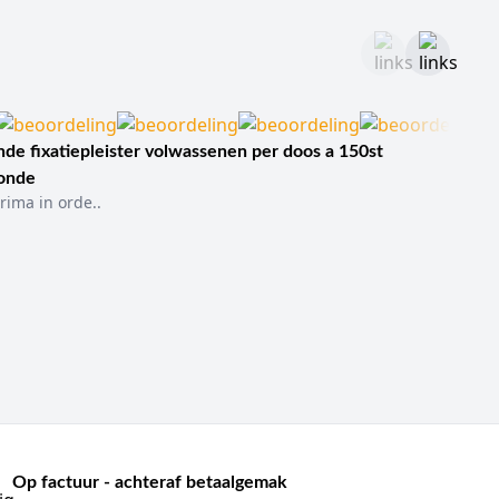
ek
s in dispenser of softpack
cohol en bedoeld zijn voor eenmalig gebruik. Ze worden
ische handeling. In veel gevallen gaat het om compacte,
de fixatiepleister volwassenen per doos a 150st
sonde
rima in orde..
evoorbereiding tot grotere desinfectiedoekjes voor
r ook van toepassing, steriliteit, formaat en
 tussen patiëntcontacten. Typische toepassingen zijn
oldoekjes gebruikt voor het reinigen van injectieflacons,
n andere toepassingen. Alcoholdoekjes zijn geschikt voor
. Juist die duidelijke afbakening helpt zowel gebruiker
Op factuur - achteraf betaalgemak