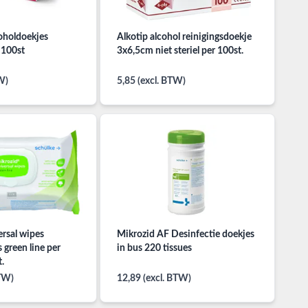
coholdoekjes
Alkotip alcohol reinigingsdoekje
100st
3x6,5cm niet steriel per 100st.
W)
5,85 (excl. BTW)
ersal wipes
Mikrozid AF Desinfectie doekjes
 green line per
in bus 220 tissues
.
BTW)
12,89 (excl. BTW)