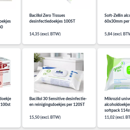
Bacillol Zero Tissues
Soft-Zellin al
doekjes
desinfectiedoekjes 100ST
60x30mm per 
80
14,35 (excl. BTW)
5,84 (excl. BT
sdoekje
Bacillol 30 Sensitive desinfectie-
Mikrozid univ
 100st
en reinigingsdoekjes per 120ST
alcoholdoekjes
softpack 114st
15,50 (excl. BTW)
11,02 (excl. 