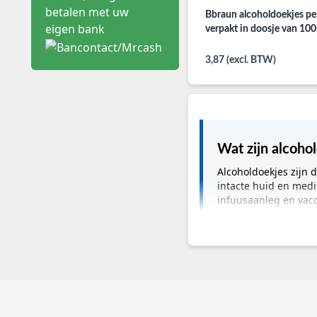
Bbraun alcoholdoekjes pe
verpakt in doosje van 100
3,87 (excl. BTW)
Wat zijn alcoho
Alcoholdoekjes zijn 
intacte huid en medi
infuusaanleg en vacc
desinfectie nodig is.
Belangrijkste info
Categorie:
alcoholdoe
Toepassing:
huiddesin
Gebruikers:
verpleegk