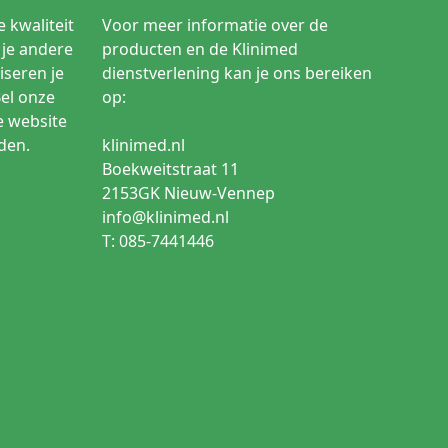
Veelgebruikte toepassing
 kwaliteit
Voor meer informatie over de
Injecties, bloedafname, infuusaanleg,
je andere
producten en de Klinimed
vaccinaties
iseren je
dienstverlening kan je ons bereiken
Medische apparatuur en oppervlakken
Bel onze
op:
e website
Injectieplaats of venapunctieplaats
den.
klinimed.nl
Grotere huidzones of hulpmiddelen
Boekweitstraat 11
2153GK Nieuw-Vennep
Behandelkamer, praktijk, verpleegafdeling
info@klinimed.nl
T: 085-7441446
Situaties waarin alcohol minder wenselijk is
Waarom
Praktisch voor snelle huiddesinfectie vlak vóór de
handeling