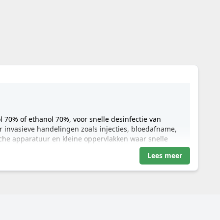
 70% of ethanol 70%, voor snelle desinfectie van
r invasieve handelingen zoals injecties, bloedafname,
che apparatuur en kleine oppervlakken waar snelle
Lees meer
nfectie
rgmedewerkers, medisch specialisten