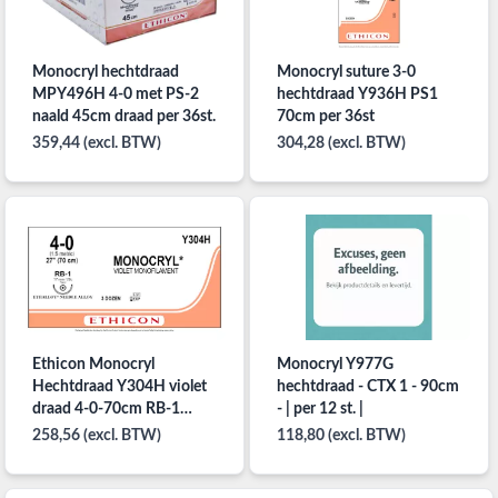
Monocryl hechtdraad
Monocryl suture 3-0
MPY496H 4-0 met PS-2
hechtdraad Y936H PS1
naald 45cm draad per 36st.
70cm per 36st
359,44 (excl. BTW)
304,28 (excl. BTW)
Ethicon Monocryl
Monocryl Y977G
Hechtdraad Y304H violet
hechtdraad - CTX 1 - 90cm
draad 4-0-70cm RB-1
- | per 12 st. |
naald per 36st
258,56 (excl. BTW)
118,80 (excl. BTW)