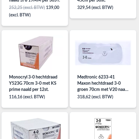
naald 3/8 19MM per 36ST.
45cm per 36st.
252,25 (excl. BTW)
139,00
329,54 (excl. BTW)
(excl. BTW)
Monocryl 3-0 hechtdraad
Medtronic 6233-41
Y523G 70cm 3-0 met KS
Maxon hechtdraad 3-0
prime naald per 12st.
groen 70cm met V20 naald
per 36st
116,16 (excl. BTW)
318,62 (excl. BTW)