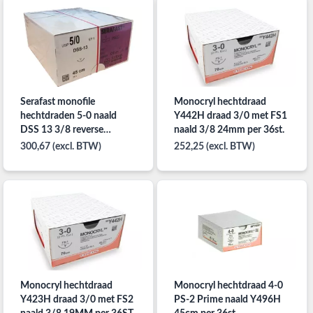
Serafast monofile
Monocryl hechtdraad
hechtdraden 5-0 naald
Y442H draad 3/0 met FS1
DSS 13 3/8 reverse
naald 3/8 24mm per 36st.
cutting per 24st.
300,67 (excl. BTW)
252,25 (excl. BTW)
Monocryl hechtdraad
Monocryl hechtdraad 4-0
Y423H draad 3/0 met FS2
PS-2 Prime naald Y496H