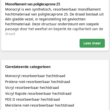
Monofilament van poliglecaprone 25
Monocryl is een synthetisch, resorbeerbaar monofilament
hechtmateriaal van poliglecaprone 25. De draad bestaat uit
één gladde vezel, in tegenstelling tot gevlochten
hechtmateriaal. Deze structuur ondersteunt een soepele
passage door het weefsel en beperkt de capillariteit van de
draad.
Lees meer
Monocryl wordt door hydrolyse afgebroken. Het materiaal is
ontwikkeld voor toepassingen waarbij tijdelijke
wondondersteuning nodig is in de vroege fase van
wondgenezing. De treksterkte neemt relatief snel af; de
volledige resorptie vindt doorgaans plaats binnen ongeveer
Gerelateerde categorieen
91 tot 119 dagen. De feitelijke afbraaksnelheid is afhankelijk
van onder meer het weefseltype, de lokale doorbloeding,
Monocryl resorbeerbaar hechtdraad
wondconditie, infectie en de conditie van de patiënt.
Prolene niet-resorbeerbaar hechtdraad
Vicryl resorbeerbaar hechtdraad
Voor een breder overzicht van beschikbare materialen,
resorptieprofielen en naald-draadcombinaties kunt u
Vicryl Rapide resorbeerbaar hechtdraad
terecht in de bovenliggende categorie
hechtdraad
.
PDS II resorbeerbaar hechtdraad
Mersilene niet-resorbeerbaar hechtdraad
Wanneer is Monocryl een passende keuze?