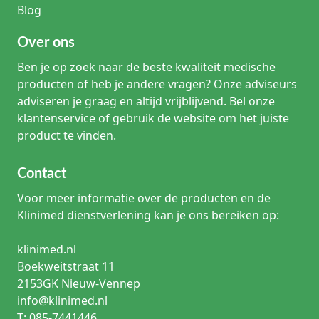
Blog
wondlocatie, de wondspanning en de techniek. Controleer
naast de USP-maat altijd de draadlengte, naaldvorm,
naaldcurve en productcode om de gewenste uitvoering te
Over ons
selecteren.
Ben je op zoek naar de beste kwaliteit medische
producten of heb je andere vragen? Onze adviseurs
adviseren je graag en altijd vrijblijvend. Bel onze
klantenservice of gebruik de website om het juiste
product te vinden.
Contact
Voor meer informatie over de producten en de
Klinimed dienstverlening kan je ons bereiken op:
klinimed.nl
Boekweitstraat 11
2153GK Nieuw-Vennep
info@klinimed.nl
T: 085-7441446