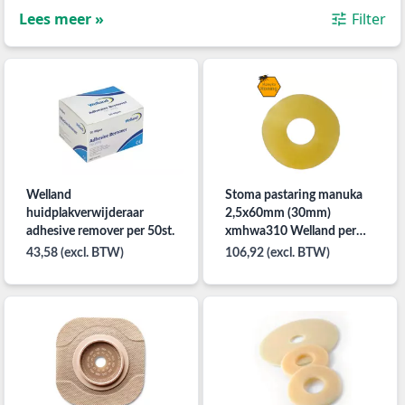
Lees meer »
Filter
Welland
Stoma pastaring manuka
huidplakverwijderaar
2,5x60mm (30mm)
adhesive remover per 50st.
xmhwa310 Welland per
30st.
43,58 (excl. BTW)
106,92 (excl. BTW)