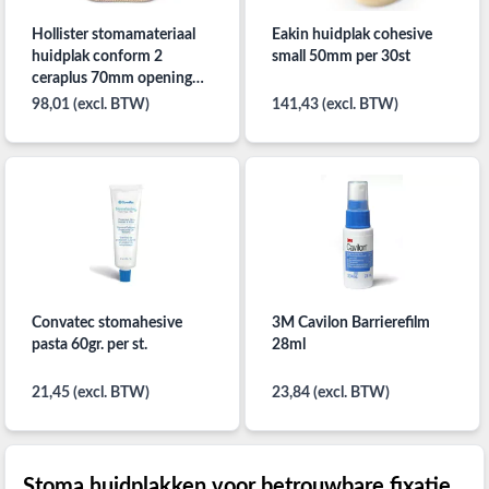
Hollister stomamateriaal
Eakin huidplak cohesive
huidplak conform 2
small 50mm per 30st
ceraplus 70mm opening
13-55mm per 10st.
98,01 (excl. BTW)
141,43 (excl. BTW)
Convatec stomahesive
3M Cavilon Barrierefilm
pasta 60gr. per st.
28ml
21,45 (excl. BTW)
23,84 (excl. BTW)
Stoma huidplakken voor betrouwbare fixatie