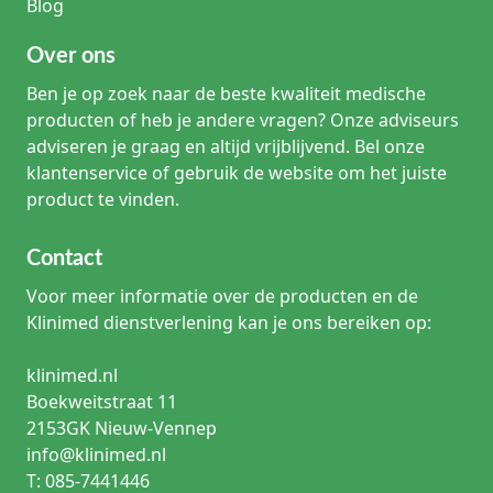
Blog
Veelgestelde vragen over stoma huidplakken
Over ons
Wanneer moet ik een convexe huidplak gebruiken?
Een convexe plak wordt doorgaans geadviseerd wanneer
Ben je op zoek naar de beste kwaliteit medische
een stoma op of onder huidniveau ligt, of wanneer er
producten of heb je andere vragen? Onze adviseurs
plooien rondom het stoma aanwezig zijn die lekkage
adviseren je graag en altijd vrijblijvend. Bel onze
kunnen veroorzaken. Overleg hiervoor altijd met een
stomatherapeut.
klantenservice of gebruik de website om het juiste
product te vinden.
Wat is het voordeel van een tweedelig systeem?
Het belangrijkste voordeel is dat de huidplak meerdere
Contact
dagen kan blijven zitten (afhankelijk van het type) terwijl u
de opvangzak dagelijks verwisselt. Dit geeft minder
Voor meer informatie over de producten en de
mechanische belasting op de huid.
Klinimed dienstverlening kan je ons bereiken op:
Hoe groot moet de opening in de huidplak zijn?
De opening moet nauw aansluiten, maar mag het stoma
klinimed.nl
niet knellen. Meestal wordt een ruimte van 2 tot 3
Boekweitstraat 11
millimeter rondom het stoma aangehouden. De exacte
2153GK Nieuw-Vennep
instructies verschillen per product.
info@klinimed.nl
T: 085-7441446
Kan ik een huidplak zelf op maat knippen?