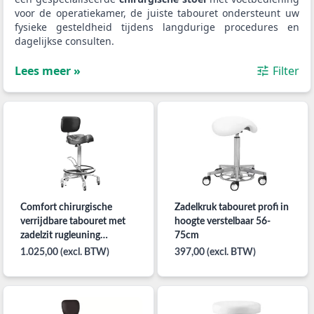
voor de operatiekamer, de juiste tabouret ondersteunt uw
fysieke gesteldheid tijdens langdurige procedures en
dagelijkse consulten.
Lees meer »
Filter
Comfort chirurgische
Zadelkruk tabouret profi in
verrijdbare tabouret met
hoogte verstelbaar 56-
zadelzit rugleuning
75cm
verstelbaar met voetenring
1.025,00 (excl. BTW)
397,00 (excl. BTW)