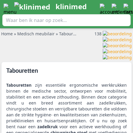
klinimed
Home
»
Medisch meubilair
»
Tabouretten
138
Tabouretten
Tabouretten
zijn essentiële ergonomische werkkrukken
binnen de medische sector, ontworpen voor mobiliteit,
stabiliteit en een actieve zithouding. Binnen deze categorie
vindt u een breed assortiment aan zadelkrukken,
chirurgische stoelen en verrijdbare tabouretten die voldoen
aan de strikte hygiëne- en kwaliteitseisen van ziekenhuizen,
privéklinieken en huisartsenpraktijken. Of u nu op zoek
bent naar een
zadelkruk
voor een actieve werkhouding of
een gespecialiseerde
chirurgische stoel
met voetbediening