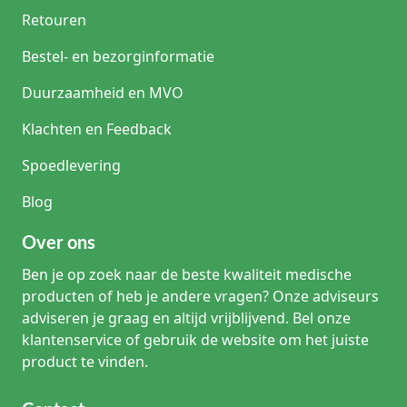
Retouren
Alternatieven en vergelijkbare oplossingen
Bestel- en bezorginformatie
Wanneer langdurige ondersteuning nodig is zonder dat
mobiliteit vereist is, kan een ergonomische praktijkstoel met
Duurzaamheid en MVO
uitgebreide instelmogelijkheden een alternatief zijn. Voor
patiëntenopvang wordt echter vaker gekeken naar een
Klachten en Feedback
onderzoeksbank
, waarbij de zorgverlener de tabouret als
aanvulling gebruikt.
Spoedlevering
Veelgebruikte medische termen binnen deze
Blog
categorie
Over ons
Lumbale steun:
Ondersteuning van de onderrug.
ESD-
veilig:
Electro Static Discharge veilig, voorkomt statische
Ben je op zoek naar de beste kwaliteit medische
schokken.
Trendelenburg:
Een specifieke positie die soms
producten of heb je andere vragen? Onze adviseurs
bij chirurgische stoelen relevant is voor de patiënt, maar bij
adviseren je graag en altijd vrijblijvend. Bel onze
tabouretten duidt op de kantelmechaniek van de zitting.
klantenservice of gebruik de website om het juiste
product te vinden.
Waarom bestellen bij Klinimed?
Klinimed begrijpt de fysieke uitdagingen van