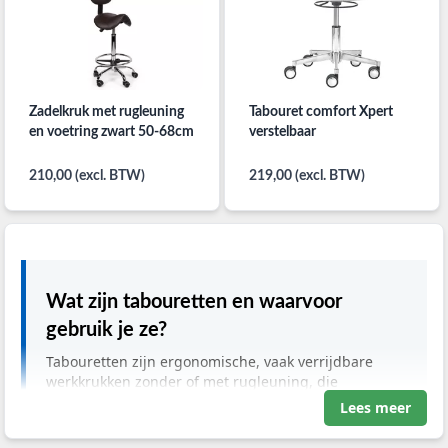
Zadelkruk met rugleuning
Tabouret comfort Xpert
en voetring zwart 50-68cm
verstelbaar
210,00 (excl. BTW)
219,00 (excl. BTW)
Wat zijn tabouretten en waarvoor
gebruik je ze?
Tabouretten zijn ergonomische, vaak verrijdbare
werkkrukken zonder of met rugleuning, die
zorgprofessionals maximale bewegingsvrijheid
Lees meer
bieden tijdens medische handelingen. Ze worden
gebruikt om een gezonde zithouding te bevorderen,