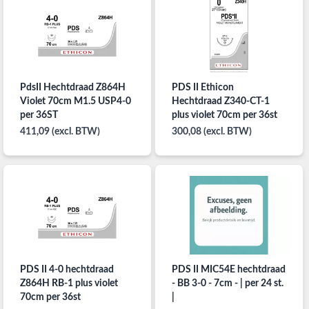
PdsII Hechtdraad Z864H
PDS II Ethicon
Violet 70cm M1.5 USP4-0
Hechtdraad Z340-CT-1
per 36ST
plus violet 70cm per 36st
411,09 (excl. BTW)
300,08 (excl. BTW)
PDS II 4-0 hechtdraad
PDS II MIC54E hechtdraad
Z864H RB-1 plus violet
- BB 3-0 - 7cm - | per 24 st.
70cm per 36st
|