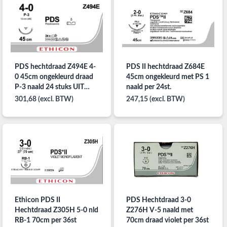
PDS hechtdraad Z494E 4-
PDS II hechtdraad Z684E
0 45cm ongekleurd draad
45cm ongekleurd met PS 1
P-3 naald 24 stuks UIT
naald per 24st.
ASSORTIMENT
301,68 (excl. BTW)
247,15 (excl. BTW)
Ethicon PDS II
PDS Hechtdraad 3-0
Hechtdraad Z305H 5-0 nld
Z276H V-5 naald met
RB-1 70cm per 36st
70cm draad violet per 36st