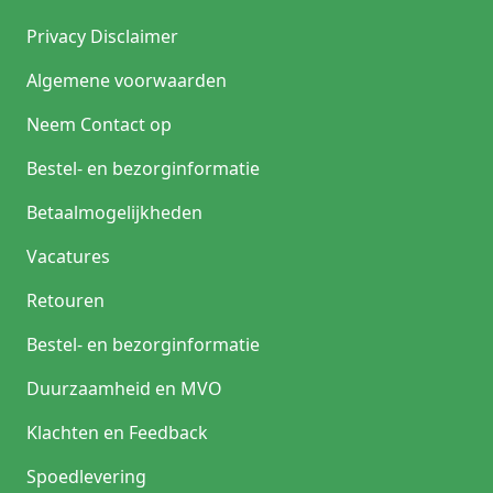
zoals bepaalde subcuticulaire of oppervlakkige sluitingen.
Privacy Disclaimer
Waarom zijn extra worpen bij PDS II belangrijk?
Algemene voorwaarden
Door het monofilament karakter heeft PDS II meer
geheugen dan gevlochten hechtdraad. Een correcte
Neem Contact op
chirurgische knooptechniek met voldoende worpen helpt
om betrouwbare knoopzekerheid te realiseren. Volg hierbij
Bestel- en bezorginformatie
altijd het professionele protocol en de gebruiksinstructies
van de fabrikant.
Betaalmogelijkheden
Vacatures
Retouren
Bestel- en bezorginformatie
Duurzaamheid en MVO
Klachten en Feedback
Spoedlevering