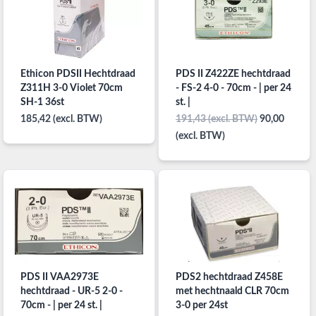
Ethicon PDSII Hechtdraad
PDS II Z422ZE hechtdraad
Z311H 3-0 Violet 70cm
- FS-2 4-0 - 70cm - | per 24
SH-1 36st
st. |
185,42 (excl. BTW)
191,43 (excl. BTW)
90,00
(excl. BTW)
PDS II VAA2973E
PDS2 hechtdraad Z458E
hechtdraad - UR-5 2-0 -
met hechtnaald CLR 70cm
70cm - | per 24 st. |
3-0 per 24st