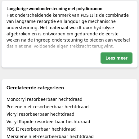
Langdurige wondondersteuning met polydioxanon
Het onderscheidende kenmerk van PDS II is de combinatie
van langzame resorptie en langdurige mechanische
ondersteuning. Het materiaal wordt door hydrolyse
afgebroken en is ontworpen om gedurende de eerste
weken na de ingreep ondersteuning te bieden aan weefsel
dat niet snel voldoende eigen trekkracht terugwint.
Lees meer
De volledige absorptie vindt geleidelijk plaats en kan,
afhankelijk van onder meer weefselconditie en
patiëntfactoren, circa 182 tot 238 dagen duren. Hierdoor
past PDS II bij indicaties waarbij een kort resorptieprofiel
onvoldoende ondersteuning zou geven. Voor een brede
Gerelateerde categorieen
vergelijking tussen resorbeerbare en niet-resorbeerbare
materialen kunt u terecht in de categorie
hechtdraad
.
Monocryl resorbeerbaar hechtdraad
Prolene niet-resorbeerbaar hechtdraad
Monofilament structuur en weefselreactie
Vicryl resorbeerbaar hechtdraad
PDS II bestaat uit één enkele vezel. In vergelijking met
gevlochten hechtdraad heeft een monofilament draad een
Vicryl Rapide resorbeerbaar hechtdraad
glad oppervlak en geen capillaire structuur. Dit bevordert
PDS II resorbeerbaar hechtdraad
een soepele weefselpassage en beperkt de mogelijkheid
Mersilene niet-resorbeerbaar hechtdraad