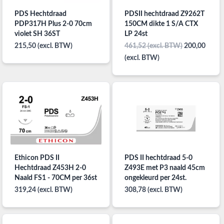
PDS Hechtdraad
PDSII hechtdraad Z9262T
PDP317H Plus 2-0 70cm
150CM dikte 1 S/A CTX
violet SH 36ST
LP 24st
215,50 (excl. BTW)
461,52 (excl. BTW)
200,00
(excl. BTW)
Ethicon PDS II
PDS II hechtdraad 5-0
Hechtdraad Z453H 2-0
Z493E met P3 naald 45cm
Naald FS1 - 70CM per 36st
ongekleurd per 24st.
319,24 (excl. BTW)
308,78 (excl. BTW)