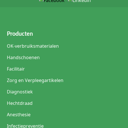
draadcombinatie, draadlengte en klinische toepassing
welke uitvoering het beste past.
Steriliteit, traceerbaarheid en professioneel gebruik
PDS II hechtdraad wordt steriel verpakt geleverd voor
professioneel gebruik. Controleer vóór toepassing altijd de
Producten
integriteit van de verpakking, de houdbaarheidsdatum, de
productcode en de gekozen naald-draadconfiguratie.
OK-verbruiksmaterialen
Gebruik uitsluitend steriel materiaal en volg de
gebruiksinstructies van de fabrikant en het geldende lokale
Handschoenen
kwaliteits- en infectiepreventiebeleid.
Facilitair
Medische hulpmiddelen moeten worden toegepast door of
onder verantwoordelijkheid van gekwalificeerde
Zorg en Verpleegartikelen
zorgprofessionals. De uiteindelijke materiaalkeuze is
afhankelijk van de individuele patiënt, de ingreep en het
Diagnostiek
klinische oordeel van de behandelaar.
Hechtdraad
Veelgestelde vragen over PDS II hechtdraad
Wat is PDS II hechtdraad?
Anesthesie
PDS II is een steriel, resorbeerbaar monofilament
hechtdraad van polydioxanon. Het materiaal is ontwikkeld
Infectiepreventie