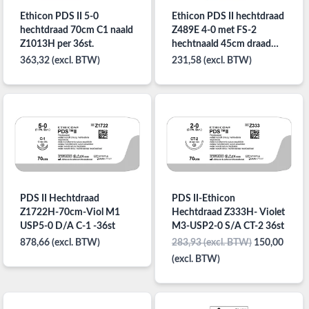
Ethicon PDS II 5-0
Ethicon PDS II hechtdraad
hechtdraad 70cm C1 naald
Z489E 4-0 met FS-2
Z1013H per 36st.
hechtnaald 45cm draad
per 36st.
363,32 (excl. BTW)
231,58 (excl. BTW)
PDS II Hechtdraad
PDS II-Ethicon
Z1722H-70cm-Viol M1
Hechtdraad Z333H- Violet
USP5-0 D/A C-1 -36st
M3-USP2-0 S/A CT-2 36st
878,66 (excl. BTW)
283,93 (excl. BTW)
150,00
(excl. BTW)