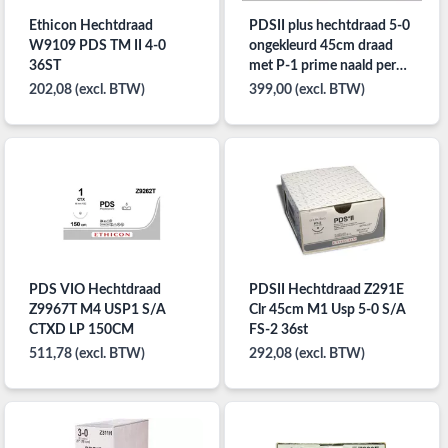
Ethicon Hechtdraad
PDSII plus hechtdraad 5-0
W9109 PDS TM II 4-0
ongekleurd 45cm draad
36ST
met P-1 prime naald per
36ST
202,08 (excl. BTW)
399,00 (excl. BTW)
PDS VIO Hechtdraad
PDSII Hechtdraad Z291E
Z9967T M4 USP1 S/A
Clr 45cm M1 Usp 5-0 S/A
CTXD LP 150CM
FS-2 36st
511,78 (excl. BTW)
292,08 (excl. BTW)