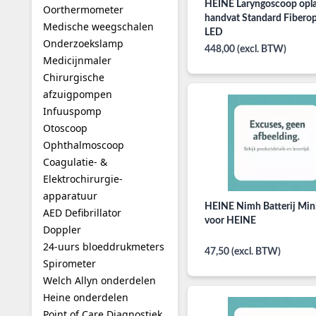
HEINE Laryngoscoop opl
Oorthermometer
handvat Standard Fiberop
Medische weegschalen
LED
Onderzoekslamp
448,00 (excl. BTW)
Medicijnmaler
Chirurgische
afzuigpompen
Infuuspomp
Otoscoop
Ophthalmoscoop
Coagulatie- &
Elektrochirurgie-
apparatuur
HEINE Nimh Batterij Min
AED Defibrillator
voor HEINE
Doppler
24-uurs bloeddrukmeters
47,50 (excl. BTW)
Spirometer
Welch Allyn onderdelen
Heine onderdelen
Point of Care Diagnostiek