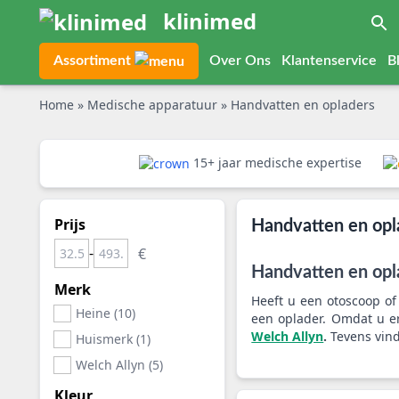
klinimed
Assortiment
Over Ons
Klantenservice
B
Home
»
Medische apparatuur
»
Handvatten en opladers
15+ jaar medische expertise
Prijs
Handvatten en opl
-
Handvatten en opl
Merk
Heeft u een otoscoop of
Heine (10)
een oplader. Omdat u er
Welch Allyn
.
Tevens vind
Huismerk (1)
Welch Allyn (5)
Kleur