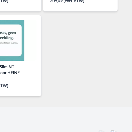
 BTW)
309,49 (excl. BTW)
Slim NT
aadhandvat voor HEINE
 BTW)