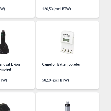
BTW)
120,53 (excl. BTW)
andvat Li-ion
Camelion Batterijoplader
ompleet
 BTW)
58,10 (excl. BTW)