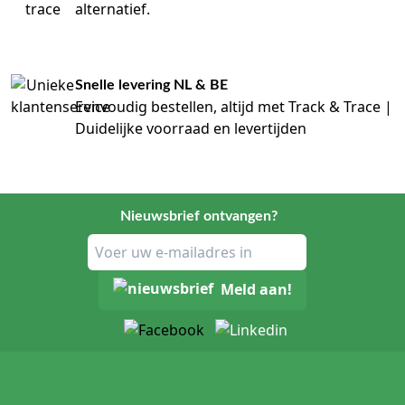
(paarden)
15 cm
alternatief.
Waarom kiezen zorgprofessionals voor Ideaal
zwachtels?
Snelle levering NL & BE
Eenvoudig bestellen, altijd met Track & Trace |
De keuze voor Ideaal zwachtels berust op de
voorspelbaarheid van de druk. Katoenen windsels zijn
Duidelijke voorraad en levertijden
bovendien sterk absorberend, wat transpiratie onder het
verband minimaliseert. De structuur van het weefsel zorgt
ervoor dat de windingen goed op elkaar grijpen, waardoor
het verband minder snel afzakt dan bij gladde synthetische
windsels. Dit verhoogt het patiëntcomfort aanzienlijk bij
Nieuwsbrief ontvangen?
langdurig dragen.
Waar moet je op letten bij de keuze van
Meld aan!
Ideaal zwachtels?
Cruciaal is de breedte van het windsel; deze moet passen
bij de anatomische locatie om insnoering door plooien te
voorkomen. Voor hergebruik in fysiotherapie is het
essentieel dat het windsel wasbaar is zonder verlies van
elasticiteit. In steriele omgevingen, zoals een OK of