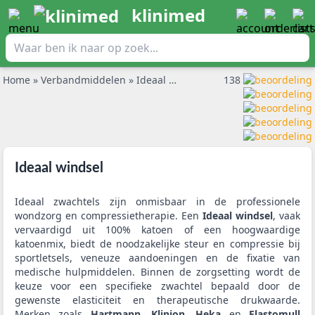
klinimed
Home
»
Verbandmiddelen
»
Ideaal windsel
138
Ideaal windsel
Ideaal zwachtels zijn onmisbaar in de professionele
wondzorg en compressietherapie. Een
Ideaal windsel
, vaak
vervaardigd uit 100% katoen of een hoogwaardige
katoenmix, biedt de noodzakelijke steur en compressie bij
sportletsels, veneuze aandoeningen en de fixatie van
medische hulpmiddelen. Binnen de zorgsetting wordt de
keuze voor een specifieke zwachtel bepaald door de
gewenste elasticiteit en therapeutische drukwaarde.
Merken zoals
Hartmann
,
Klinion
,
Heka
en
Elastomull