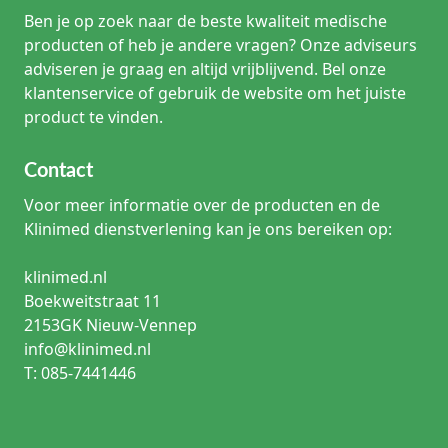
Dankzij de hoogwaardige katoenweving kunnen deze
Ben je op zoek naar de beste kwaliteit medische
zwachtels vele malen gewassen worden op 95°C zonder
hun therapeutische eigenschappen te verliezen.
producten of heb je andere vragen? Onze adviseurs
adviseren je graag en altijd vrijblijvend. Bel onze
Zijn er latexvrije Ideaal zwachtels beschikbaar?
klantenservice of gebruik de website om het juiste
Ja, merken zoals Klinion en Hartmann bieden varianten die
product te vinden.
volledig latexvrij zijn, specifiek voor patiënten met een
allergie.
Contact
Wanneer mag ik geen Ideaal zwachtel gebruiken?
Bij ernstig arterieel vaatlijden (etalagebenen in
Voor meer informatie over de producten en de
vergevorderd stadium) is compressie vaak gecontra-
Klinimed dienstverlening kan je ons bereiken op:
indiceerd; raadpleeg altijd een arts.
klinimed.nl
Hoe zet ik een Ideaal windsel vast?
Boekweitstraat 11
Dit gebeurt traditioneel met metalen of plastic
verbandklemmetjes, of met medische fixatiepleisters.
2153GK Nieuw-Vennep
info@klinimed.nl
Wat is het voordeel van 100% katoen?
T: 085-7441446
Katoen is zeer huidvriendelijk, kookvast en biedt een
natuurlijke grip die synthetische materialen vaak missen.
Kan ik hiermee douchen?