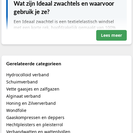
Wat zijn Ideaal zwachtels en waarvoor
gebruik je ze?
Een Ideaal zwachtel is een textielelastisch windsel
met een korte rek, hoofdzakelijk gemaakt van 100%
katoen. Het wordt door zorgprofessionals ingezet
Lees meer
voor krachtige compressie bij oedemen en veneuze
insufficiëntie, en als steunverband bij verstuikingen.
Door de hoge werkdruk en lage rustdruk is het
uitermate geschikt voor mobiele patiënten.
Gerelateerde categorieen
Hydrocolloid verband
Schuimverband
Belangrijkste informatie
Vette gaasjes en zalfgazen
Categorie:
Compressie- en fixatiewindsels
Alginaat verband
Toepassing:
Compressietherapie, sportletsels,
Honing en Zilververband
fixatie van spalken en verband
Wondfolie
Gebruikers:
Verpleegkundigen, fysiotherapeuten,
Gaaskompressen en deppers
artsen, EHBO-teams
Zorgsetting:
Ziekenhuizen, klinieken, fysiotherapie,
Hechtpleisters en pleisterrol
spoedzorg
Verbandwatten en wattenbollen