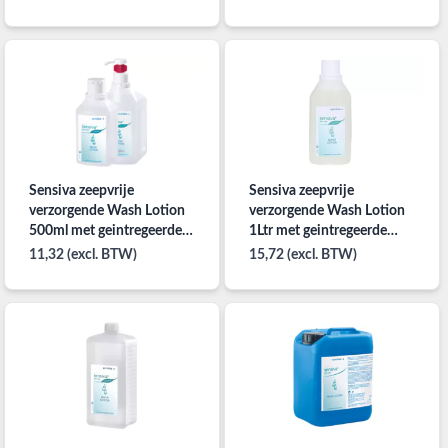
Sensiva zeepvrije
Sensiva zeepvrije
verzorgende Wash Lotion
verzorgende Wash Lotion
500ml met geintregeerde
1Ltr met geintregeerde
pomp
pomp
11,32 (excl. BTW)
15,72 (excl. BTW)