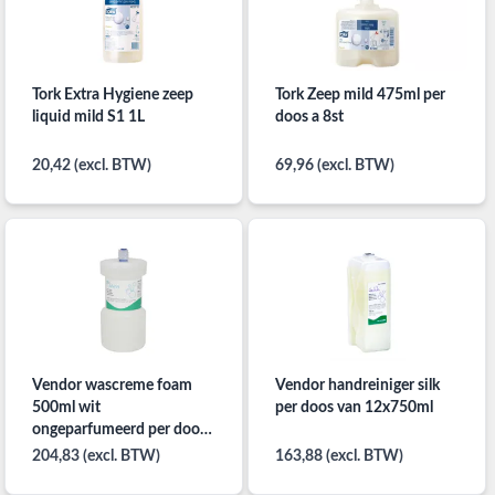
Tork Extra Hygiene zeep
Tork Zeep mild 475ml per
liquid mild S1 1L
doos a 8st
20,42 (excl. BTW)
69,96 (excl. BTW)
Vendor wascreme foam
Vendor handreiniger silk
500ml wit
per doos van 12x750ml
ongeparfumeerd per doos
12 flacons
204,83 (excl. BTW)
163,88 (excl. BTW)