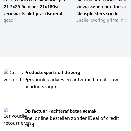
Vezelvrije formules die geen residu achterlaten dat de
21.2x25.5cm per 21x180st.
volwassenen per doos a 1
werking van handalcohol belemmert.
zenuwarts niet praktiserend
Neuspleisters sonde
goed..
Snelle levering prima in ord
Maten, varianten en filtermogelijkheden
Foamzeep:
Economisch in gebruik, verspreidt sneller
over de handen.
Lotionzeep:
Rijkere textuur, vaak gebruikt bij extreem
droge handen.
Handzeep met pomp:
Direct klaar voor gebruik op balies
of kleine wastafels.
Cartridges:
Hermetisch gesloten systemen voor
maximale hygiëne en nagenoeg nul kans op
Productexperts uit de zorg
contaminatie.
Persoonlijk advies en antwoord op al jouw
Gebruiksinstructies en aandachtspunten
productvragen.
Maak de handen eerst nat met lauw water voordat je
zeep aanbrengt; dit opent de poriën niet overmatig en
beperkt irritatie.
Was gedurende minimaal 20 seconden en vergeet de
Op factuur - achteraf betaalgemak
vingertoppen, duimen en ruimtes tussen de vingers
Snel online bestellen zonder iDeal of credit
niet.
card
Droog de handen zorgvuldig af met een papieren