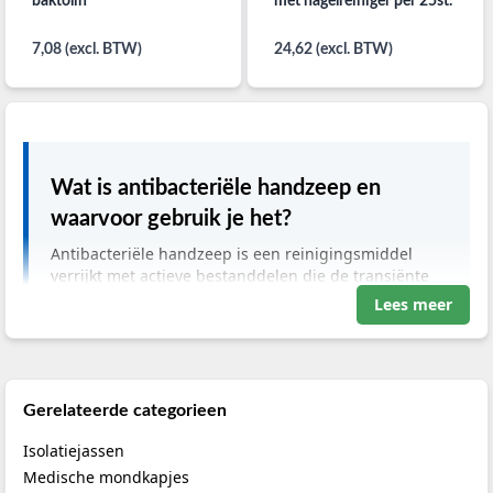
baktolin
met nagelreiniger per 25st.
7,08 (excl. BTW)
24,62 (excl. BTW)
Wat is antibacteriële handzeep en
waarvoor gebruik je het?
Antibacteriële handzeep is een reinigingsmiddel
verrijkt met actieve bestanddelen die de transiënte
flora effectief reduceren. In de medische praktijk
Lees meer
gebruik je dit voor mechanische reiniging vóór
handdesinfectie of bij zichtbare vervuiling. Het
voorkomt kruisbesmetting tussen patiënten en
personeel, terwijl hydraterende ingrediënten de
lipidenlaag van jouw huid beschermen tegen
Gerelateerde categorieen
uitdroging door frequent wassen.
Isolatiejassen
Medische mondkapjes