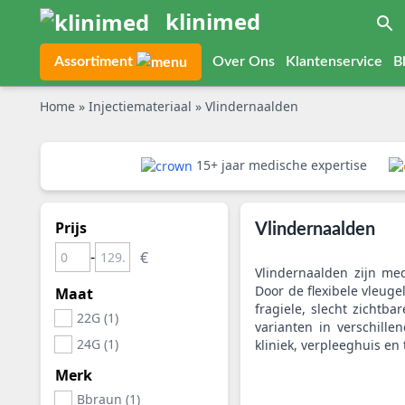
klinimed
Assortiment
Over Ons
Klantenservice
B
Home
»
Injectiemateriaal
»
Vlindernaalden
15+ jaar medische expertise
Prijs
Vlindernaalden
-
Vlindernaalden zijn me
Door de flexibele vleuge
Maat
fragiele, slecht zichtb
22G (1)
varianten in verschill
24G (1)
kliniek, verpleeghuis en
Merk
Bbraun (1)