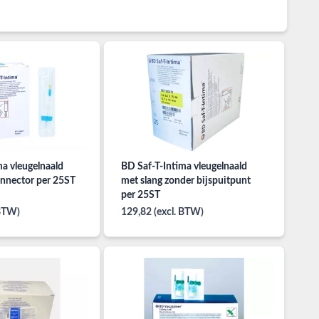
ma vleugelnaald
BD Saf-T-Intima vleugelnaald
onnector per 25ST
met slang zonder bijspuitpunt
per 25ST
 BTW)
129,82 (excl. BTW)