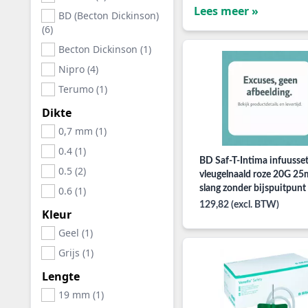
Lees meer »
BD (Becton Dickinson)
(6)
Becton Dickinson (1)
Nipro (4)
Terumo (1)
Dikte
0,7 mm (1)
0.4 (1)
BD Saf-T-Intima infuusse
0.5 (2)
vleugelnaald roze 20G 2
slang zonder bijspuitpunt pe
0.6 (1)
25ST
129,82 (excl. BTW)
Kleur
Geel (1)
Grijs (1)
Lengte
19 mm (1)