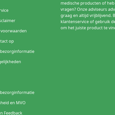
medische producten of heb 
vragen? Onze adviseurs adv
rvice
e
21G of 23G vlindernaald
graag en altijd vrijblijvend. 
sclaimer
klantenservice of gebruik d
en
23G, 25G of 27G vlindernaald
om het juiste product te vin
 voorwaarden
op
Veiligheidsvlindernaald
tact op
n bezorginformatie
umworkflow
Bloedafnameset met slang of Safety-Lok uitvoering
elijkheden
g of
Vlindernaald met slang of specifieke infuusuitvoerin
Specifieke subcutane vleugelnaald, zoals daarvoor
bedoelde uitvoeringen
n bezorginformatie
gprofessionals voor vlindernaalden?
heid en MVO
n vlindernaalden omdat ze een nauwkeurige, gecontroleerde puncti
vleugels geven grip en stabiliteit, wat helpt om de naald gecontrole
en Feedback