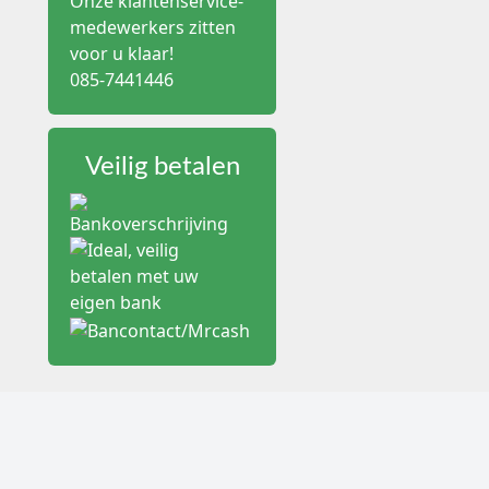
Onze klantenservice-
Vlindernaalden, ook beke
medewerkers zitten
uit een dunne naald met 
maken nauwkeurige posi
voor u klaar!
085-7441446
Vlindernaalden worden v
patiënten met fragiele v
praktijk draait de keuz
Veilig betalen
Wanneer gebruik j
Vlindernaalden worden g
gekozen wanneer de ader k
aanprikken dan een sta
In de actuele praktijk z
toepassingen waarbij ve
focus op vermindering v
Welke soorten vlin
Binnen deze categorie z
Standaard vlindernaa