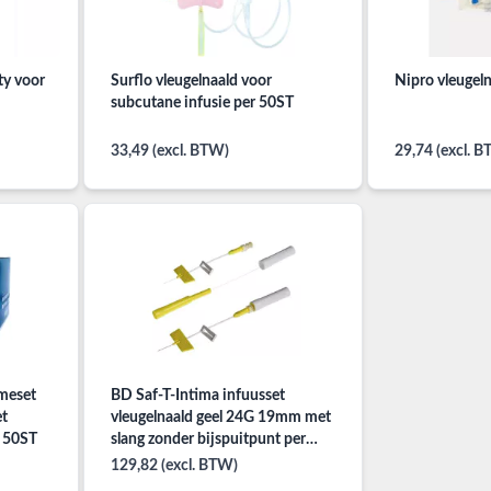
ty voor
Surflo vleugelnaald voor
Nipro vleugel
subcutane infusie per 50ST
33,49 (excl. BTW)
29,74 (excl. 
meset
BD Saf-T-Intima infuusset
et
vleugelnaald geel 24G 19mm met
r 50ST
slang zonder bijspuitpunt per
25ST
129,82 (excl. BTW)