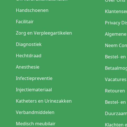
Handschoenen
Klantense
Reguliere bloedafnam
Facilitair
Privacy Di
Fragiele of kleine ader
Zorg en Verpleegartikelen
Algemene
Omgeving met nadruk 
Diagnostiek
Neem Con
veiligheid
Hechtdraad
Bestel- e
Prikpost of laboratori
Anesthesie
Betaalmog
Kortdurende toedienin
Infectiepreventie
infusietoepassing
Vacatures
Injectiemateriaal
Retouren
Subcutane infusie
Katheters en Urinezakken
Bestel- e
Waarom kiezen zor
Verbandmiddelen
Duurzaam
Zorgprofessionals kieze
Medisch meubilair
toegang lastiger is. De 
Klachten 