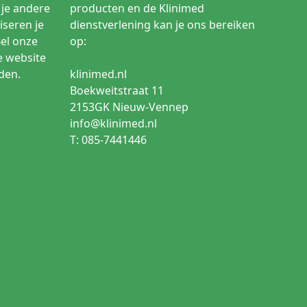
je andere
producten en de Klinimed
Goede balans tussen flow, controle en
iseren je
dienstverlening kan je ons bereiken
patiëntcomfort
Bel onze
op:
e website
Meer controle en minder belastend voor
den.
klinimed.nl
kwetsbare venen
Boekweitstraat 11
Ondersteunt preventie van prikaccidenten en
2153GK Nieuw-Vennep
veiliger afvoer
info@klinimed.nl
Praktisch in combinatie met
T: 085-7441446
bloedafnamesystemen
g
Meer flexibiliteit binnen de procedure
Niet elke vlindernaald is bedoeld voor dezelfde
toedieningsroute
e mogelijk maken, vooral bij patiënten bij wie veneuze
erd in te brengen en de punctie rustig uit te voeren.