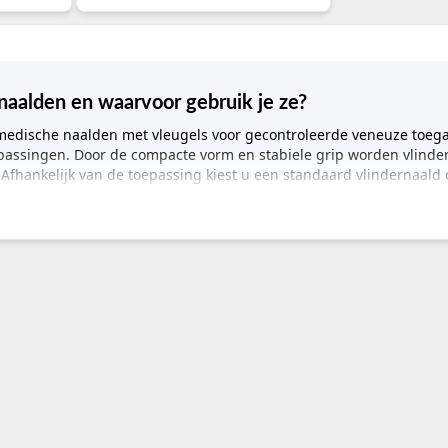
rnaalden en waarvoor gebruik je ze?
 medische naalden met vleugels voor gecontroleerde veneuze toeg
epassingen. Door de compacte vorm en stabiele grip worden vlindern
Afhankelijk van de toepassing kiest u een standaard vlindernaald o
ering.
rmatie
lden / vleugelnaalden
me, intraveneuze toediening, veneuze punctie, kortdurende infu
undigen, artsen, doktersassistenten, laboratoriummedewerkers, 
s, huisartsenpraktijk, kliniek, verpleeghuis, thuiszorg, prikpost
igheidsvlindernaalden, bloedafnamesets, vleugelnaalden met slang
jnen:
B. Braun Venofix Safety, Becton Dickinson Saf-T-Intima, BD Va
alden?