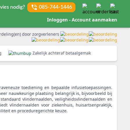
vies nodig?
085-744-1446
Inloggen - Account aanmaken
rdeling(en) door zorgverleners
rg
Zakelijk achteraf betaalgemak
raveneuze toediening en bepaalde infusietoepassingen.
eer nauwkeurige plaatsing belangrijk is, bijvoorbeeld bij
u standaard vlindernaalden, veiligheidsvlindernaalden en
dt vlindernaalden voor ziekenhuis, huisartsenpraktijk,
iliteit en proceduregerichte keuze.