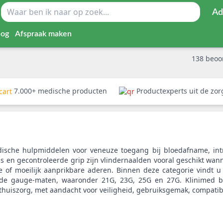
Ad
log
Afspraak maken
138
beoo
7.000+ medische producten
Productexperts uit de zo
dische hulpmiddelen voor veneuze toegang bij bloedafname, int
ls en gecontroleerde grip zijn vlindernaalden vooral geschikt wann
are of moeilijk aanprikbare aderen. Binnen deze categorie vindt 
ende gauge-maten, waaronder 21G, 23G, 25G en 27G. Klinimed bie
 thuiszorg, met aandacht voor veiligheid, gebruiksgemak, compatib