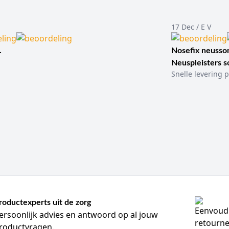
alden:
met geïntegreerd veiligheidssysteem ter vermindering van na
 slang:
geschikt voor aansluiting op vacuümsystemen of bloedaf
-connector of bijspuitpunt:
voor specifieke toedienings- of aansl
17 Dec / E V
subcutane infusie:
zoals bepaalde Surflo-uitvoeringen voor ander
er meer 21G, 23G, 25G en 27G, afhankelijk van vaatconditie, stroo
.
Nosefix neusson
Neuspleisters 
eelgebruikte merken en productlijnen
Snelle levering p
rtiment vallen onder meer merken op zoals B. Braun, Becton Dickin
 BD Vacutainer Safety-Lok, Nipro vleugelnaald en Surflo komen in de
mechanisme, aansluiting, gebruiksdoel en mate van punctiecontrol
ingen meer gericht op bloedafname, terwijl andere beter aansluit
veiligheidsschild, Y-connector, slanglengte of compatibiliteit me
is een vlindernaald niet automatisch uitwisselbaar met elke ander
l tussen de beschikbare opties?
llen tussen vlindernaalden zitten in gauge, veiligheid, aansluiti
roductexperts uit de zorg
Belangrijkste eigenschap
ersoonlijk advies en antwoord op al jouw
roductvragen.
Directe, nauwkeurige veneuze punctie met