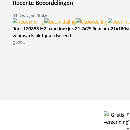
Recente Beoordelingen
Veiligheidsvlinderna
Bloedafnamesets met
Vlindernaalden met Y
31 Dec / Jan Stoker
Vlindernaalden voor 
Gauge-varianten:
ond
Tork 120398 H2 handdoekjes 21.2x25.5cm per 21x180st
zenuwarts niet praktiserend
Vergelijking van v
goed..
Binnen het huidige asso
Safety, BD Saf-T-Intima,
toepassing, veiligheids
Zo zijn sommige uitvoer
de aanwezigheid van een 
inzetbaarheid. Daardoor 
Wat is het verschi
De belangrijkste verschi
P
Type
P
p