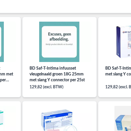
t
BD Saf-T-Intima infuusset
BD Saf-T-Inti
5mm met
vleugelnaald groen 18G 25mm
met slang Y c
r
met slang Y connector per 25st
129,82 (excl. BTW)
129,82 (excl.