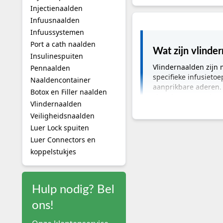
Injectienaalden
Infuusnaalden
Infuussystemen
Port a cath naalden
Wat zijn vlinde
Insulinespuiten
Vlindernaalden zijn
Pennaalden
specifieke infusieto
Naaldencontainer
aanprikbare aderen. 
Botox en Filler naalden
slanglengte en uitvo
Vlindernaalden
Veiligheidsnaalden
Luer Lock spuiten
Belangrijkste info
Luer Connectors en
Categorie:
vlindernaa
koppelstukjes
Toepassing:
bloedafna
Gebruikers:
verpleegk
Zorgsetting:
ziekenhui
Subcategorieën:
veil
Hulp nodig? Bel
Merken en productli
ons!
Wat zijn vlinderna