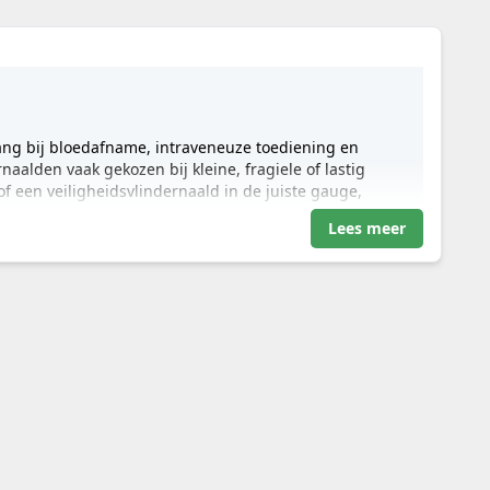
ang bij bloedafname, intraveneuze toediening en
aalden vaak gekozen bij kleine, fragiele of lastig
f een veiligheidsvlindernaald in de juiste gauge,
Lees meer
sietoepassingen
medische inkopers
, vlindernaalden voor subcutane infusie
cutainer Safety-Lok, Nipro vleugelnaald, Terumo Surflo