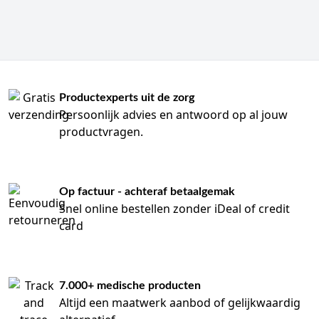
behandelingen, laboratoriumwerk en
reinigingswerkzaamheden. Handschoenen worden gebruikt
volgens het lokale infectiepreventiebeleid en vervangen
handhygiëne niet. De dispenser ondersteunt vooral
bereikbaarheid, voorraadzicht en een opgeruimde
werkplek.
Productexperts uit de zorg
Welke soorten handschoendispensers zijn er?
Persoonlijk advies en antwoord op al jouw
Handschoendispensers verschillen vooral in capaciteit,
productvragen.
fixatiemethode en materiaal. Het actuele assortiment bevat
onder meer modellen voor één, twee, drie en vier
handschoendozen. Voor specifieke doosformaten zijn er ook
uitvoeringen met een drukklem of een maatgebonden
Op factuur - achteraf betaalgemak
constructie.
Snel online bestellen zonder iDeal of credit
card
Enkelvoudige handschoenhouder:
voor één
handschoendoos; geschikt wanneer één maat of één
type handschoen op de werkplek volstaat.
Dubbele handschoenhouder:
voor twee
handschoendozen; bijvoorbeeld wanneer twee maten
7.000+ medische producten
regelmatig worden gebruikt.
Altijd een maatwerk aanbod of gelijkwaardig
Drievoudige handschoendispensers:
voor drie maten