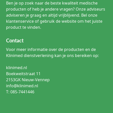
Ben je op zoek naar de beste kwaliteit medische
producten of heb je andere vragen? Onze adviseurs
Controleer de
Een vaste maat
Enkelvoudige
buitenmaat van
adviseren je graag en altijd vrijblijvend. Bel onze
op een kleine
handschoenhouder
één
klantenservice of gebruik de website om het juiste
werkplek
handschoendoos.
product te vinden.
Kies een logische
Behandelkamer
Dubbele of
maatvolgorde,
Contact
met meerdere
drievoudige
bijvoorbeeld van
medewerkers
handschoendispensers
klein naar groot.
Voor meer informatie over de producten en de
Klinimed dienstverlening kan je ons bereiken op:
Intensief
Stem reiniging
gebruikte
RVS wandhouder voor
en wandmontage
klinimed.nl
klinische
handschoenen
af op het lokale
ruimte
protocol.
Boekweitstraat 11
2153GK Nieuw-Vennep
Controleer of de
info@klinimed.nl
klem de doos
T: 085-7441446
Wisselende
Universele houder of
vasthoudt zonder
doosformaten
model met drukklem
de
uitnameopening
te blokkeren.