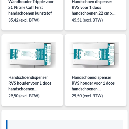
Wandhouder Tripple voor
Handschoen dispenser
SC Nitrile Cuff First
RVS voor 1 doos
handschoenen kunststof
handschoenen 22 cm x
12,5 cm x 7 cm
35,42 (excl. BTW)
45,51 (excl. BTW)
Handschoendispenser
Handschoendispenser
RVS houder voor 1 doos
RVS houder voor 1 doos
handschoenen
handschoenen
250x135x90mm (LxBxH)
250x135x80mm (LxBxH)
29,50 (excl. BTW)
29,50 (excl. BTW)
per stuk
per stuk