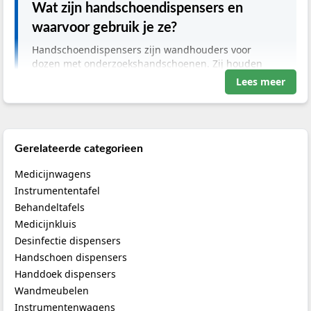
Wat zijn handschoendispensers en
waarvoor gebruik je ze?
Handschoendispensers zijn wandhouders voor
dozen met onderzoekshandschoenen. Zij houden
handschoendozen van werkbladen en maken de
Lees meer
juiste maat snel bereikbaar tijdens zorg- en
hygiënehandelingen. Zorgprofessionals gebruiken
een handschoen dispenser in onder meer
behandelkamers, verpleegafdelingen,
tandartspraktijken, laboratoria en veterinaire
Gerelateerde categorieen
praktijken. De houder wordt gekozen op basis van
Medicijnwagens
doosmaat, capaciteit, materiaal en reinigbaarheid.
Instrumententafel
Behandeltafels
Medicijnkluis
Belangrijkste informatie
Desinfectie dispensers
Handschoen dispensers
Categorie:
Wandhouders en dispensers voor
Handdoek dispensers
handschoendozen
Toepassing:
Geordende en bereikbare uitgifte van
Wandmeubelen
onderzoekshandschoenen
Instrumentenwagens