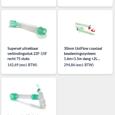
stuks
Superset uitrekbaar
30mm UniFlow coaxiaal
verbindingsstuk 22F-15F
beademingssysteem
recht 75 stuks
1.6m+1.5m slang +2L
ballon 10 stuks
142,69 (excl. BTW)
294,86 (excl. BTW)