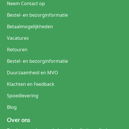
Neem Contact op
batchnummer en controleer cuff‑drukprotocol bij elke
invasieve aansluiting. Train personeel op
Bestel- en bezorginformatie
condensbeheer en verwissel circuits bij zichtbare
beschadiging of vochtophoping.
Betaalmogelijkheden
.
Vacatures
Retouren
Bestel- en bezorginformatie
Duurzaamheid en MVO
Klachten en Feedback
Spoedlevering
Blog
Over ons