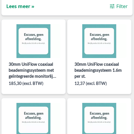
Lees meer »
Filter
30mm UniFlow coaxiaal
30mm UniFlow coaxiaal
beademingssysteem met
beademingssysteem 1.6m
geïntegreerde monitorlijn
per st.
1.6m 12 stuks
185,30 (excl. BTW)
12,37 (excl. BTW)