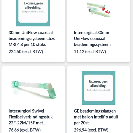
30mm UniFlow coaxiaal
Intersurgical 30mm
beademingssysteem t.b.v.
UniFlow coaxiaal
MRI 4.8 per 10 stuks
beademingssysteem
224,50 (excl. BTW)
11,12 (excl. BTW)
Intersurgical Swivel
GE beademingsslangen
Flexibel verbindingsstuk
met ballon Inteliflo adult
22F-22M/15F met
per 20st.
draaibaar hoekstuk 50
76,66 (excl. BTW)
296,94 (excl. BTW)