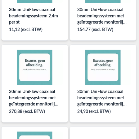
30mm UniFlow coaxiaal
30mm UniFlow coaxiaal
beademingssysteem 2.4m
beademingssysteem met
per st
geïntegreerde monitorlijn
2.4m 10 stuks
11,12 (excl. BTW)
154,77 (excl. BTW)
30mm UniFlow coaxiaal
30mm UniFlow coaxiaal
beademingssysteem met
beademingssysteem met
geïntegreerde monitorlijn
geïntegreerde monitorlijn
3.2m 10 stuks
per stuk.
270,88 (excl. BTW)
24,90 (excl. BTW)