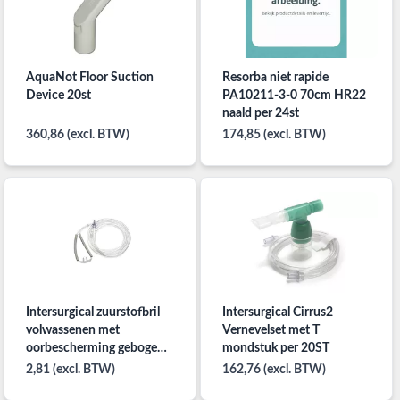
AquaNot Floor Suction
Resorba niet rapide
Device 20st
PA10211-3-0 70cm HR22
naald per 24st
360,86 (excl. BTW)
174,85 (excl. BTW)
Intersurgical zuurstofbril
Intersurgical Cirrus2
volwassenen met
Vernevelset met T
oorbescherming gebogen
mondstuk per 20ST
prong, zuurstofslang van
2,81 (excl. BTW)
162,76 (excl. BTW)
2.1M per stuk