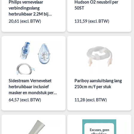
Philips vernevelaar
Hudson O2 neusbril per
verbindingsslang
50ST
herbruikbaar 2.2M bij
3mm
20,61 (excl. BTW)
131,59 (excl. BTW)
Sidestream Vernevelset
Pariboy aansluitslang lang
herbruikbaar inclusief
210cm m/f per stuk
masker en mondstuk per
ST
64,57 (excl. BTW)
11,28 (excl. BTW)