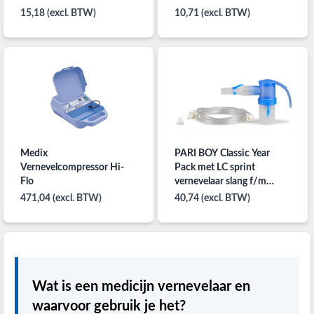
15,18 (excl. BTW)
10,71 (excl. BTW)
Medix
PARI BOY Classic Year
Vernevelcompressor Hi-
Pack met LC sprint
Flo
vernevelaar slang f/m
mondstuk en 2 filters
471,04 (excl. BTW)
40,74 (excl. BTW)
Wat is een medicijn vernevelaar en
waarvoor gebruik je het?