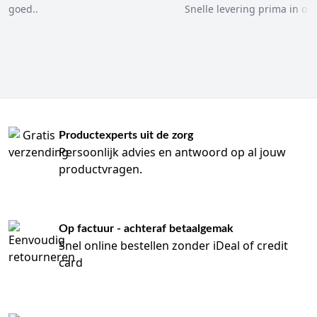
wenkbrauwen of rondom de lippen is een hogere viscositeit
goed..
Snelle levering prima in ord
essentieel om te voorkomen dat de vloeistof in het oog of de
mond loopt.
Welke variant past bij jouw toepassing?
Situatie
Veelgekozen type
Kleine snijwond
Dermabond Mini
Productexperts uit de zorg
(huisartsenpost)
Persoonlijk advies en antwoord op al jouw
productvragen.
Dermabond Advanced /
Chirurgische incisie (OK)
Prineo
Gezichtschirurgie /
Dermabond ProPen
Pediatrie
Op factuur - achteraf betaalgemak
Snel online bestellen zonder iDeal of credit
Zenuwachtige patiënten /
Standaard Huidlijm
card
Naaldangst
(Atraumatisch)
Waarom kiezen zorgprofessionals voor