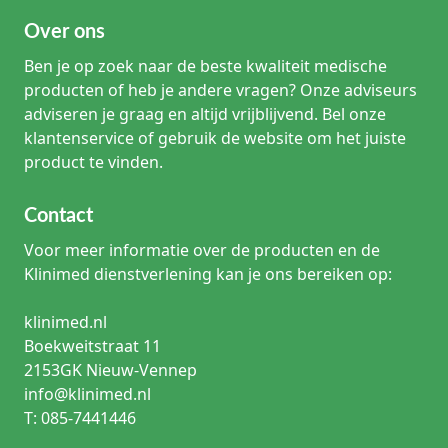
handdoek.
Over ons
Hoe lang blijft de huidlijm zitten?
Ben je op zoek naar de beste kwaliteit medische
Gemiddeld blijft de lijm 5 tot 10 dagen zitten, waarna het
producten of heb je andere vragen? Onze adviseurs
vanzelf van de huid afschilfert als het onderliggende
adviseren je graag en altijd vrijblijvend. Bel onze
weefsel is genezen.
klantenservice of gebruik de website om het juiste
Is wondlijm steriel?
product te vinden.
Ja, medische wondlijm wordt geleverd in steriele
applicatoren voor eenmalig gebruik om kruisbesmetting te
Contact
voorkomen.
Voor meer informatie over de producten en de
Prikt wondlijm bij het aanbrengen?
Klinimed dienstverlening kan je ons bereiken op:
Soms kan de patiënt een licht warmtegevoel ervaren door
de exotherme reactie tijdens de polymerisatie, maar het
prikt aanzienlijk minder dan vloeibare desinfectantia op
klinimed.nl
open wonden.
Boekweitstraat 11
2153GK Nieuw-Vennep
Kan wondlijm gebruikt worden op gewrichten?
info@klinimed.nl
Alleen als de lijm voldoende flexibel is (zoals 2-octyl-
T: 085-7441446
cyanoacrylaat) en de wond met extra zorgvuldigheid
spanningsloos is gesloten, eventueel met ondersteunende