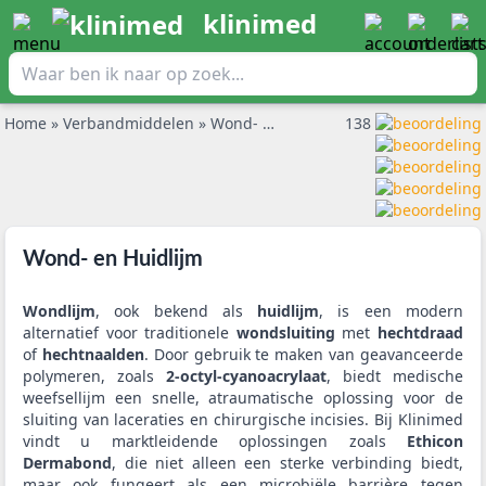
klinimed
Home
»
Verbandmiddelen
»
Wond- en Huidlijm
138
Wond- en Huidlijm
Wondlijm
, ook bekend als
huidlijm
, is een modern
alternatief voor traditionele
wondsluiting
met
hechtdraad
of
hechtnaalden
. Door gebruik te maken van geavanceerde
polymeren, zoals
2-octyl-cyanoacrylaat
, biedt medische
weefsellijm een snelle, atraumatische oplossing voor de
sluiting van laceraties en chirurgische incisies. Bij Klinimed
vindt u marktleidende oplossingen zoals
Ethicon
Dermabond
, die niet alleen een sterke verbinding biedt,
maar ook fungeert als een microbiële barrière tegen