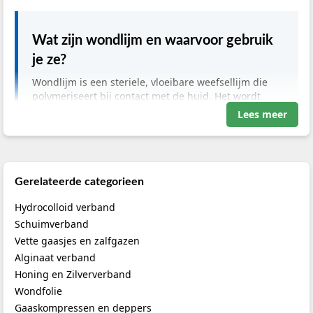
Wat zijn wondlijm en waarvoor gebruik
je ze?
Wondlijm is een steriele, vloeibare weefsellijm die
polymeriseert bij contact met de huid. Het wordt
gebruikt om de randen van oppervlakkige wonden,
Lees meer
kleine incisies en laceraties (scheurwonden) bij
elkaar te houden zonder dat er een hechtnaald of
hechtdraad aan te pas komt.
Gerelateerde categorieen
Hydrocolloid verband
Belangrijkste informatie
Schuimverband
Categorie:
Wond- en huidlijm
Vette gaasjes en zalfgazen
Toepassing:
Sluiting van snijwonden, laceraties en
Alginaat verband
kleine chirurgische incisies
Honing en Zilververband
Gebruikers:
Chirurgen, SEH-artsen, huisartsen,
Wondfolie
tandartsen, dierenartsen
Gaaskompressen en deppers
Zorgsetting:
Operatiekamers, spoedeisende hulp,