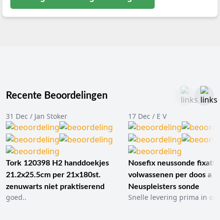
examens en lessen infu..
met de ..
Recente Beoordelingen
31 Dec / Jan Stoker
17 Dec / E V
Tork 120398 H2 handdoekjes
Nosefix neussonde fixatie
21.2x25.5cm per 21x180st.
volwassenen per doos a 1
zenuwarts niet praktiserend
Neuspleisters sonde
goed..
Snelle levering prima in ord