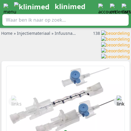
klinimed
Home
»
Injectiemateriaal
»
Infuusnaalden
»
BD Venflon Pro Safet
138