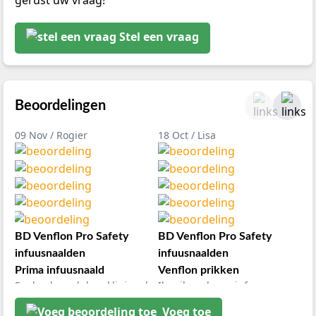
gerust uw vraag!
Stel een vraag
Beoordelingen
09 Nov / Rogier
18 Oct / Lisa
BD Venflon Pro Safety
BD Venflon Pro Safety
infuusnaalden
infuusnaalden
Prima infuusnaald
Venflon prikken
Snel geleverd door klinimed
Ik prik vaak een infuus en
ik gebruik deze
deze infusen zijn prettig in
Voeg toe
infuusnaalden voor mijn
gebruik. Handig te fixeren