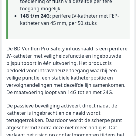
toediening of flush via dezelfde perifere
toegang mogelijk
14G t/m 24G
: perifere IV-katheter met FEP-
katheter van 45 mm, per 50 stuks
De BD Venflon Pro Safety infuusnaald is een perifere
IV-katheter met veiligheidsfunctie en ingebouwde
bijspuitpoort in één uitvoering. Het product is
bedoeld voor intraveneuze toegang waarbij een
veilige punctie, een stabiele katheterpositie en
vervolghandelingen met dezelfde lijn samenkomen.
De maatvoering loopt van 14G tot en met 24G.
De passieve beveiliging activeert direct nadat de
katheter is ingebracht en de naald wordt
teruggetrokken. Daardoor wordt de scherpe punt
afgeschermd zodra deze niet meer nodig is. Dat
verlaagt het risico op contactmomenten tijdens het