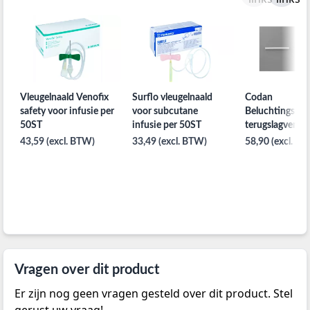
Vleugelnaald Venofix
Surflo vleugelnaald
Codan
safety voor infusie per
voor subcutane
Beluchtingsnaa
50ST
infusie per 50ST
terugslagventie
50stuks
43,59 (excl. BTW)
33,49 (excl. BTW)
58,90 (excl. B
Vragen over dit product
Er zijn nog geen vragen gesteld over dit product. Stel