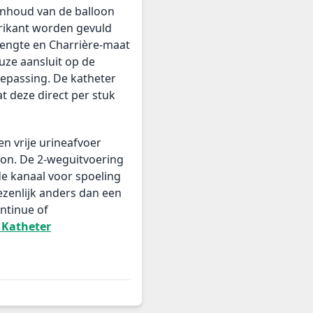
-inhoud van de balloon
rikant worden gevuld
lengte en Charrière-maat
euze aansluit op de
epassing. De katheter
at deze direct per stuk
 en vrije urineafvoer
lon. De 2-weguitvoering
de kanaal voor spoeling
ezenlijk anders dan een
ntinue of
e Katheter