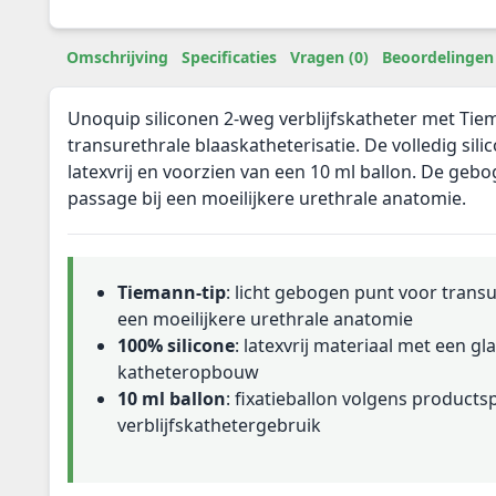
Omschrijving
Specificaties
Vragen (0)
Beoordelingen 
Unoquip siliconen 2-weg verblijfskatheter met Tie
transurethrale blaaskatheterisatie. De volledig sili
latexvrij en voorzien van een 10 ml ballon. De geb
passage bij een moeilijkere urethrale anatomie.
Tiemann-tip
: licht gebogen punt voor transu
een moeilijkere urethrale anatomie
100% silicone
: latexvrij materiaal met een gla
katheteropbouw
10 ml ballon
: fixatieballon volgens productsp
verblijfskathetergebruik