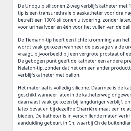
De Unoquip siliconen 2-weg verblijfskatheter met 
tip is een transurethrale blaaskatheter voor drainag
betreft een 100% siliconen uitvoering, zonder late
voor urineafvoer en één voor het vullen van de ball
De Tiemann-tip heeft een lichte kromming aan het 
wordt vaak gekozen wanneer de passage via de ur
vraagt, bijvoorbeeld bij een vergrote prostaat of e
De gebogen punt geeft de katheter een andere pre
Nelaton-tip, zonder dat het om een ander productty
verblijfskatheter met ballon.
Het materiaal is volledig silicone. Daarmee is de kat
geschikt wanneer latex in de katheterweg ongewens
daarnaast vaak gekozen bij langduriger verblijf, o
latex bevat en bij dezelfde Charrière-maat een rela
bieden. De katheter is in verschillende maten verkr
aanduiding gebeurt in Ch, waarbij Ch de buitendia