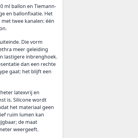
10 ml ballon en Tiemann-
e en ballonfixatie. Het
x, met twee kanalen: één
on.
uiteinde. Die vorm
ethra meer geleiding
en lastigere inbrenghoek.
sentatie dan een rechte
pe gaat: het blijft een
heter latexvrij en
t is. Silicone wordt
mdat het materiaal geen
tief ruim lumen kan
ijgbaar; de maat
meter weergeeft.